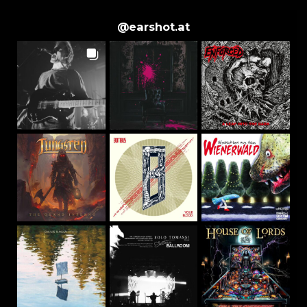
@
earshot.at