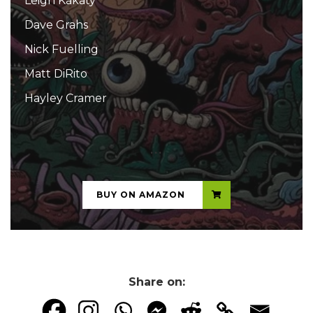
Leigh Kakaty
Dave Grahs
Nick Fuelling
Matt DiRito
Hayley Cramer
...
BUY ON AMAZON
Share on: