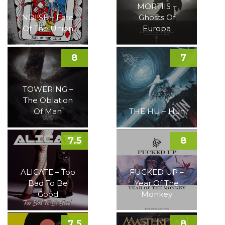
MORTIIS –
NOI!SE – Fate
Ghosts Of
Of The Union
Europa
8
7
TOWERING –
The Oblation
Of Man
THE HU – Hun
7.5
8
ALICATE – Too
FUCKED UP –
Bad To Be
Year Of The
Good
Monkey
7.5
8