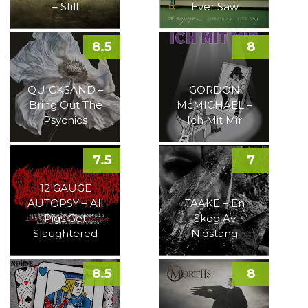
– Still
Ever Saw
8.5
8
QUICKSAND –
GORDON
Bring Out The
McMICHAEL –
Psychics
Ich Mit Mir
7.5
7
12 GAUGE
AUTOPSY – All
TAAKE – En
Pigs Get
Skog Av
Slaughtered
Nidstang
8.5
8