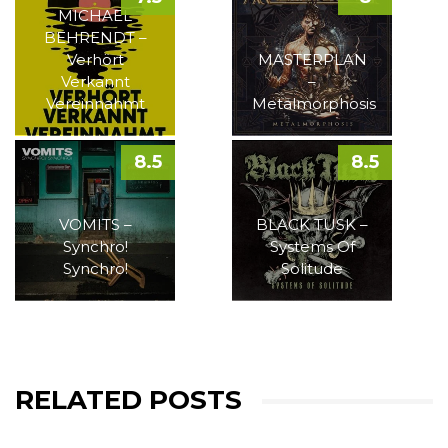
MICHAEL
BEHRENDT –
Verhört
MASTERPLAN
Verkannt
–
Vereinnahmt
Metalmorphosis
8.5
8.5
VOMITS –
BLACK TUSK –
Synchro!
Systems Of
Synchro!
Solitude
RELATED POSTS