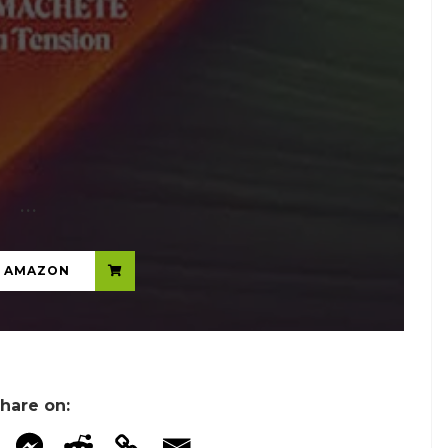
...
N AMAZON
hare on: