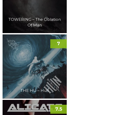
TOWERING – The Oblation
Of Man
7
THE HU – Hun
7.5