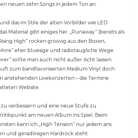
en neuen zehn Songs in jedem Ton an.
und das im Stile der alten Vorbilder wie LED
 Material gibt einiges her. „Runaway“ (bereits als
„Rising High“ rocken groovig aus den Boxen,
ore“ eher bluesige und radiotaugliche Wege
ver“ sollte man auch nicht außer Acht lassen.
uft zum bandfavorisierten Medium Vinyl doch
den anstehenden Livekonzerten – die Termine
alteten Website.
 zu verbessern und eine neue Stufe zu
 Kritikpunkt am neuen Album ins Spiel. Beim
onsten kann ich „High Tension“ nur jedem ans
en und geradlinigen Hardrock steht.