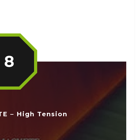
8
E – High Tension