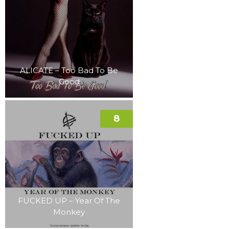
ALICATE – Too Bad To Be
Good
8
FUCKED UP – Year Of The
Monkey