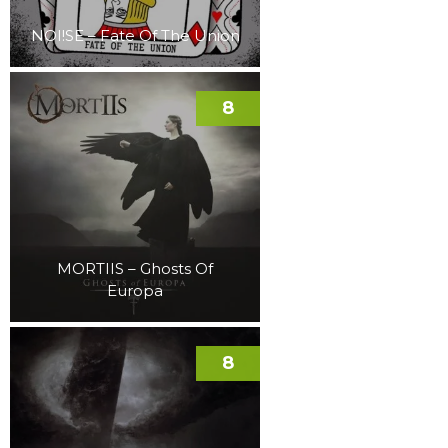
NOI!SE – Fate Of The Union
8
MORTIIS – Ghosts Of
Europa
8