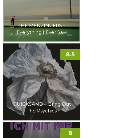
THE MENZINGERS –
Everything I Ever Saw
8.5
QUICKSAND – Bring Out
The Psychics
8