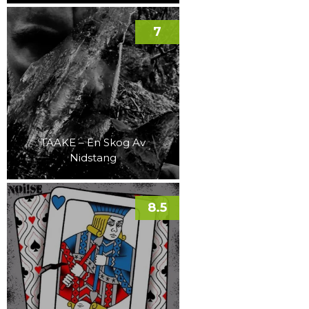
7
TAAKE – En Skog Av
Nidstang
8.5