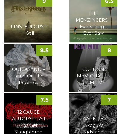
9
6.5
THE
MENZINGERS –
FINSTERFORST
Everything I
– Still
Ever Saw
8.5
8
QUICKSAND –
GORDON
Bring On The
McMICHAEL –
Psychics
Ich Mit Mir
7.5
7
12 GAUGE
AUTOPSY – All
TAAKE – En
Pigs Get
Skog Av
Slaughtered
Nidstang