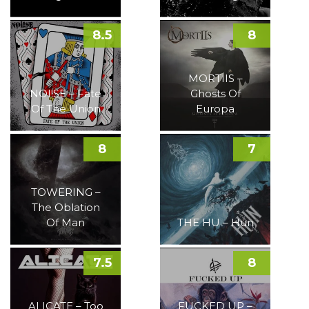
8.5
8
MORTIIS –
NOI!SE – Fate
Ghosts Of
Of The Union
Europa
8
7
TOWERING –
The Oblation
Of Man
THE HU – Hun
7.5
8
ALICATE – Too
FUCKED UP –