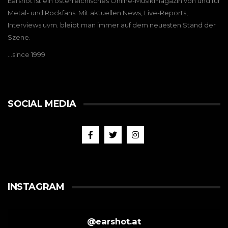
Earshot ist ein österreichisches Online-Musikmagazin von und für
Metal- und Rockfans. Mit aktuellen News, Live-Reports,
Interviews uvm. bleibt man immer auf dem neuesten Stand der
Szene.
…since 1999
SOCIAL MEDIA
INSTAGRAM
@
earshot.at