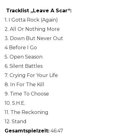
Tracklist „Leave A Scar“:
1. I Gotta Rock (Again)
2. All Or Nothing More
3. Down But Never Out
4 Before I Go
5. Open Season
6. Silent Battles
7. Crying For Your Life
8. In For The Kill
9. Time To Choose
10. S.H.E.
11. The Reckoning
12. Stand
Gesamtspielzeit:
46:47