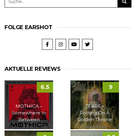
FOLGE EARSHOT
AKTUELLE REVIEWS
6.5
9
MOTHICA –
ZERRE –
Somewhere In
Rotting On A
Between
Golden Throne