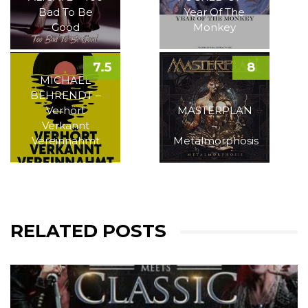
Bad To Be
Year Of The
Good
Monkey
7.5
8
MICHAEL
BEHRENDT –
Verhört
MASTERPLAN
Verkannt
–
Vereinnahmt
Metalmorphosis
RELATED POSTS