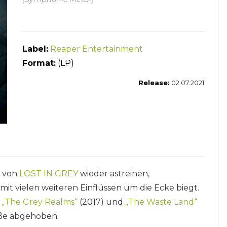
Label:
Reaper Entertainment
Format:
(LP)
Release:
02.07.2021
n von
LOST IN GREY
wieder astreinen,
it vielen weiteren Einflüssen um die Ecke biegt.
n
„The Grey Realms“
(2017) und
„The Waste Land
“
aße abgehoben.