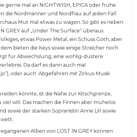
ie gerne mal an NIGHTWISH, EPICA oder frühe
 die Nordmänner und Nordfrau auf jeden Fall
durchaus Mut mal etwas zu wagen. So gibt es neben
IN GREY auf „Under The Surface“ überaus
olkiges, etwas Power Metal, ein Schuss Goth, aber
dem bieten die Keys sowie einige Streicher noch
rgt für Abwechslung, eine wohlig-düstere
rerlebnis. Da darf es dann auch mal
o“), oder auch Abgefahren mit Zirkus-Musik
eiden könnte, ist die Nähe zur Kitschgrenze,
viel will. Das machen die Finnen aber mühelos
 sowie der starken Sopranistin Anne Lill sowie
 wett.
ngegangenen Alben von LOST IN GREY können