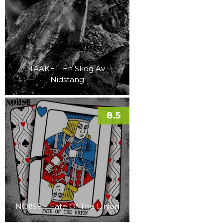
TAAKE – En Skog Av
Nidstang
8.5
NOI!SE – Fate Of The Union