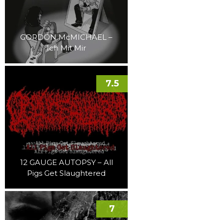
GORDON McMICHAEL –
Ich Mit Mir
7.5
12 GAUGE AUTOPSY – All
Pigs Get Slaughtered
7