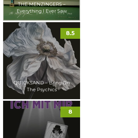
THE MENZINGERS –
Everything I Ever Saw
8.5
QUICKSAND – Bring On
The Psychics
8