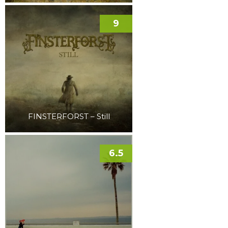
9
FINSTERFORST – Still
6.5