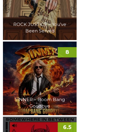
ROCK JUSTICE – You’ve
Been Served
8
SINNER – Boom Bang
Goodbye
6.5