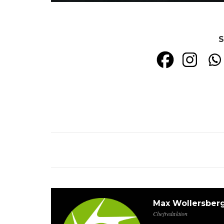
S
Max Wollersber
Chefredaktion