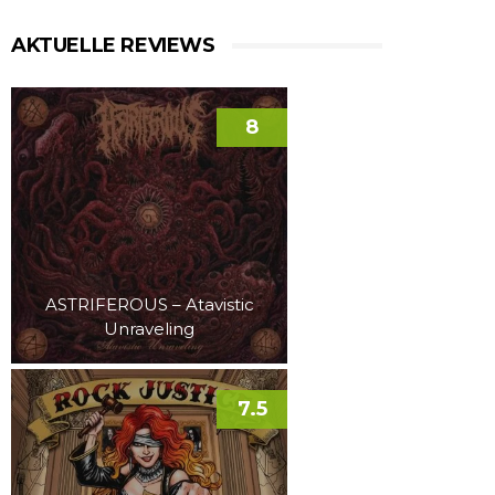
AKTUELLE REVIEWS
8
ASTRIFEROUS – Atavistic
Unraveling
7.5