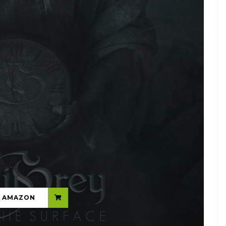
...
N AMAZON