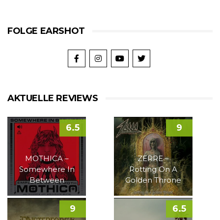
FOLGE EARSHOT
AKTUELLE REVIEWS
6.5
9
MOTHICA –
ZERRE –
Somewhere In
Rotting On A
Between
Golden Throne
9
6.5