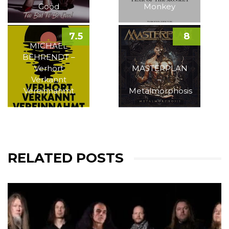
Good
Monkey
7.5
8
MICHAEL
BEHRENDT –
Verhört
MASTERPLAN
Verkannt
–
Vereinnahmt
Metalmorphosis
RELATED POSTS