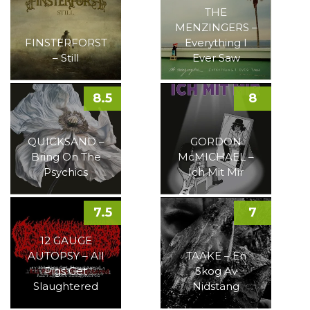
THE
MENZINGERS –
FINSTERFORST
Everything I
– Still
Ever Saw
8.5
8
QUICKSAND –
GORDON
Bring On The
McMICHAEL –
Psychics
Ich Mit Mir
7.5
7
12 GAUGE
AUTOPSY – All
TAAKE – En
Pigs Get
Skog Av
Slaughtered
Nidstang