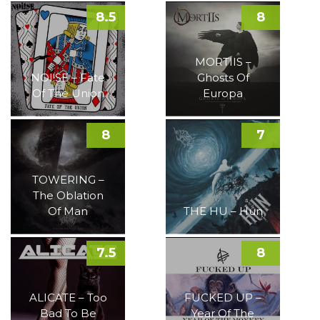
8.5
8
MORTIIS –
NOI!SE – Fate
Ghosts Of
Of The Union
Europa
8
7
TOWERING –
The Oblation
Of Man
THE HU – Hun
7.5
8
ALICATE – Too
FUCKED UP –
Bad To Be
Year Of The