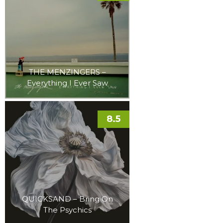
THE MENZINGERS –
Everything I Ever Saw
8.5
QUICKSAND – Bring On
The Psychics