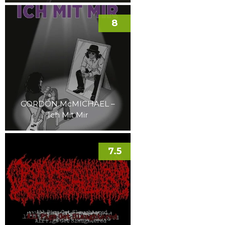
8
GORDON McMICHAEL –
Ich Mit Mir
7.5