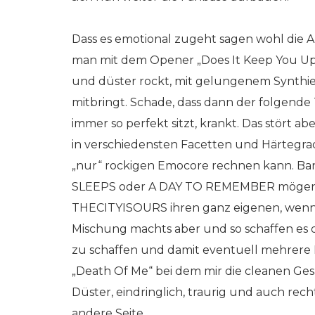
Dass es emotional zugeht sagen wohl die A
man mit dem Opener „Does It Keep You Up“
und düster rockt, mit gelungenem Synthie
mitbringt. Schade, dass dann der folgende 
immer so perfekt sitzt, krankt. Das stört a
in verschiedensten Facetten und Härtegrad
„nur“ rockigen Emocore rechnen kann. 
SLEEPS oder A DAY TO REMEMBER mögen h
THECITYISOURS ihren ganz eigenen, wenn 
Mischung machts aber und so schaffen es 
zu schaffen und damit eventuell mehrere P
„Death Of Me“ bei dem mir die cleanen Ges
Düster, eindringlich, traurig und auch rec
andere Seite.