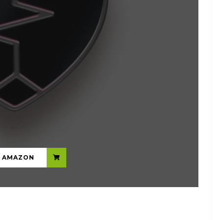
...
N AMAZON