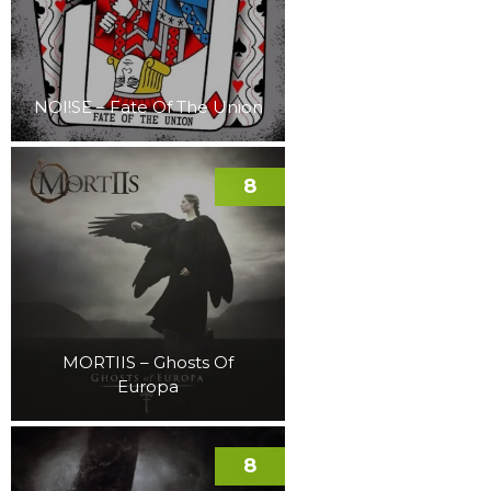
NOI!SE – Fate Of The Union
8
MORTIIS – Ghosts Of
Europa
8