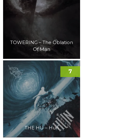
TOWERING – The Oblation
Of Man
7
THE HU – Hun