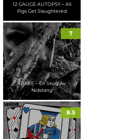
12 GAUGE AUTOPSY – All
Pigs Get Slaughtered
7
TAAKE – En Skog Av
Nidstang
8.5