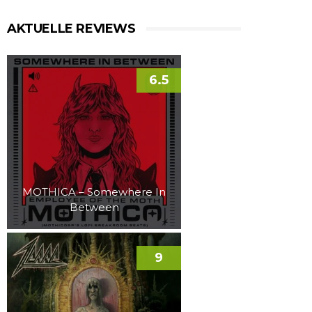
AKTUELLE REVIEWS
6.5
MOTHICA – Somewhere In
Between
9