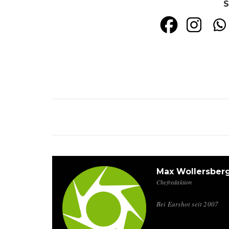
S
Max Wollersber
Chefredaktion
Bei Earshot seit 2007