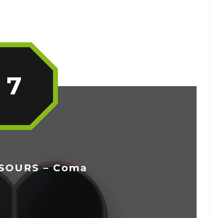
7
SOURS – Coma