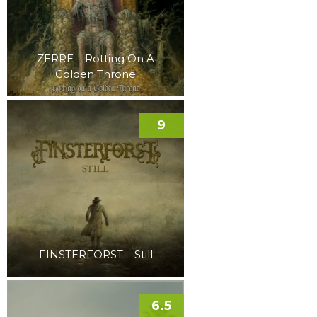
ZERRE – Rotting On A
Golden Throne
9
FINSTERFORST – Still
6.5