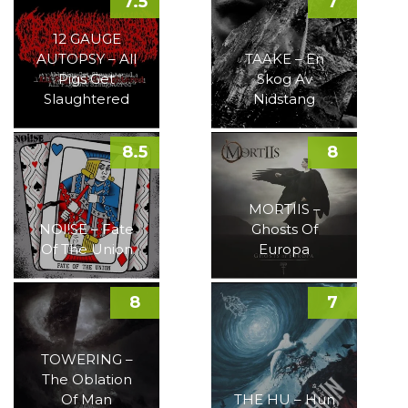
7.5
7
12 GAUGE
AUTOPSY – All
TAAKE – En
Pigs Get
Skog Av
Slaughtered
Nidstang
8.5
8
MORTIIS –
NOI!SE – Fate
Ghosts Of
Of The Union
Europa
8
7
TOWERING –
The Oblation
Of Man
THE HU – Hun