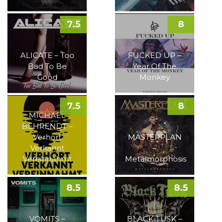
7.5
8
ALICATE – Too
FUCKED UP –
Bad To Be
Year Of The
Good
Monkey
7.5
8
MICHAEL
BEHRENDT –
Verhört
MASTERPLAN
Verkannt
–
Vereinnahmt
Metalmorphosis
8.5
8.5
VOMITS –
BLACK TUSK –