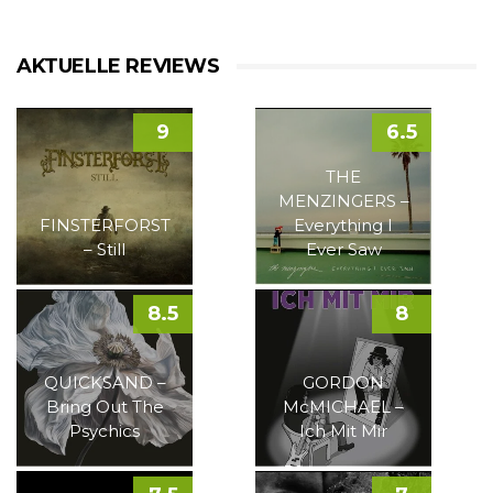
AKTUELLE REVIEWS
9
6.5
THE
MENZINGERS –
FINSTERFORST
Everything I
– Still
Ever Saw
8.5
8
QUICKSAND –
GORDON
Bring Out The
McMICHAEL –
Psychics
Ich Mit Mir