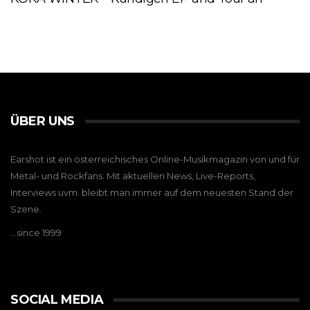
ÜBER UNS
Earshot ist ein österreichisches Online-Musikmagazin von und für
Metal- und Rockfans. Mit aktuellen News, Live-Reports,
Interviews uvm. bleibt man immer auf dem neuesten Stand der
Szene.
…since 1999
SOCIAL MEDIA