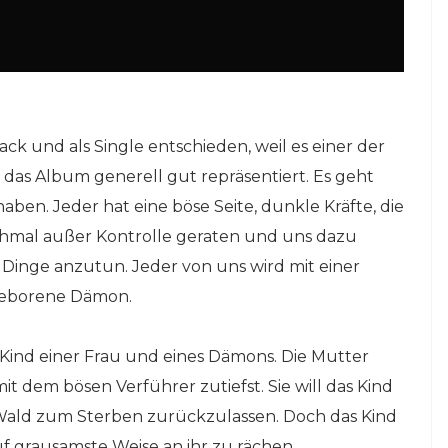
ck und als Single entschieden, weil es einer der
 das Album generell gut repräsentiert. Es geht
ben. Jeder hat eine böse Seite, dunkle Kräfte, die
chmal außer Kontrolle geraten und uns dazu
Dinge anzutun. Jeder von uns wird mit einer
 geborene Dämon.
ind einer Frau und eines Dämons. Die Mutter
t dem bösen Verführer zutiefst. Sie will das Kind
 Wald zum Sterben zurückzulassen. Doch das Kind
f grausamste Weise an ihr zu rächen.