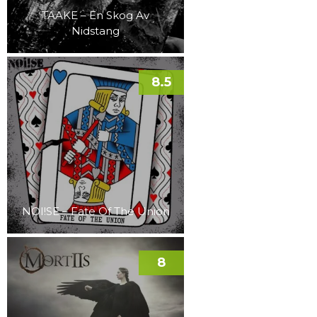
TAAKE – En Skog Av
Nidstang
8.5
NOI!SE – Fate Of The Union
8