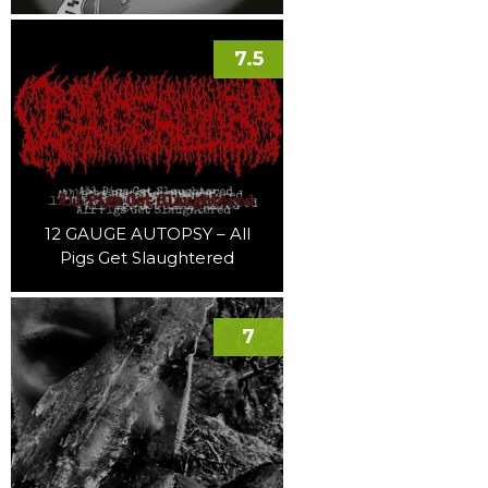
7.5
12 GAUGE AUTOPSY – All
Pigs Get Slaughtered
7