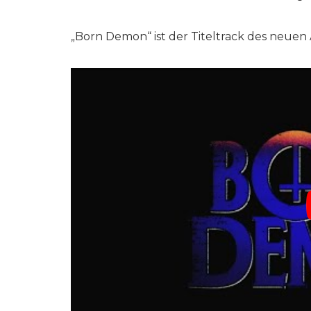
„Born Demon“ ist der Titeltrack des neuen