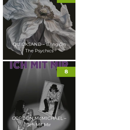
QUICKSAND – Bring On
The Psychics
8
GORDON McMICHAEL –
Ich Mit Mir