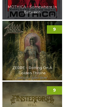
MOTHICA – Somewhere In
Between
9
ZERRE – Rotting On A
Golden Throne
9