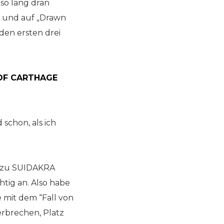
 so lang dran
at und auf „Drawn
den ersten drei
L OF CARTHAGE
schon, als ich
t zu SUIDAKRA
htig an. Also habe
e mit dem “Fall von
erbrechen, Platz