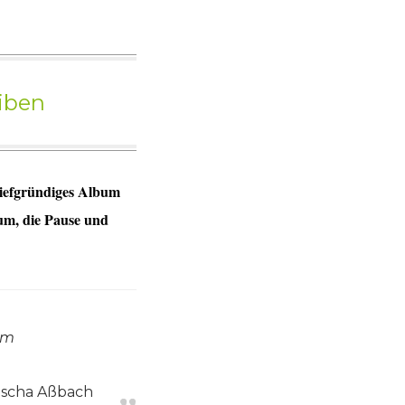
iben
iefgründiges Album
um, die Pause und
em
ascha Aßbach