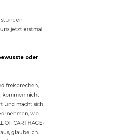
t stünden.
 uns jetzt erstmal
 bewusste oder
nd freisprechen,
en, kommen nicht
rt und macht sich
 vornehmen, wie
 FALL OF CARTHAGE-
us, glaube ich.