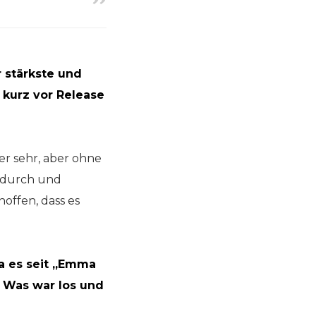
r stärkste und
t kurz vor Release
er sehr, aber ohne
r durch und
offen, dass es
da es seit „Emma
t. Was war los und