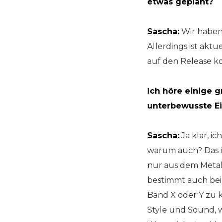
etwas geplant?
Sascha:
Wir haben 
Allerdings ist aktu
auf den Release ko
Ich höre einige 
unterbewusste Ei
Sascha:
Ja klar, i
warum auch? Das is
nur aus dem Metal-
bestimmt auch bei
Band X oder Y zu k
Style und Sound, 