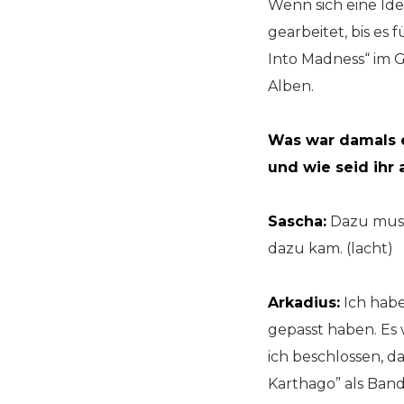
Wenn sich eine Ide
gearbeitet, bis es 
Into Madness“ im G
Alben.
Was war damals e
und wie seid ih
Sascha:
Dazu muss 
dazu kam. (lacht)
Arkadius:
Ich habe
gepasst haben. Es w
ich beschlossen, d
Karthago” als Band