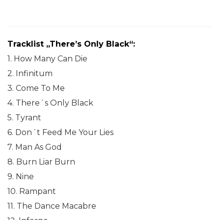
Tracklist „There’s Only Black“:
1. How Many Can Die
2. Infinitum
3. Come To Me
4. There´s Only Black
5. Tyrant
6. Don´t Feed Me Your Lies
7. Man As God
8. Burn Liar Burn
9. Nine
10. Rampant
11. The Dance Macabre