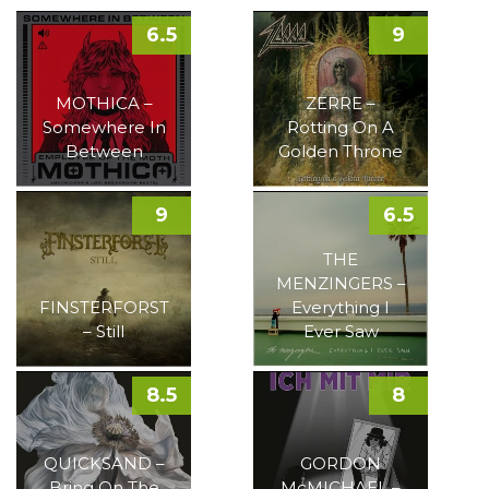
6.5
9
MOTHICA –
ZERRE –
Somewhere In
Rotting On A
Between
Golden Throne
9
6.5
THE
MENZINGERS –
FINSTERFORST
Everything I
– Still
Ever Saw
8.5
8
QUICKSAND –
GORDON
Bring On The
McMICHAEL –