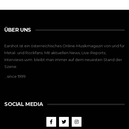
ÜBER UNS
Earshot ist ein österreichisches Online-Musikmagazin von und für
Metal- und Rockfans. Mit aktuellen News, Live-Reports,
Interviews uvm. bleibt man immer auf dem neuesten Stand der
Szene.
…since 1999
SOCIAL MEDIA