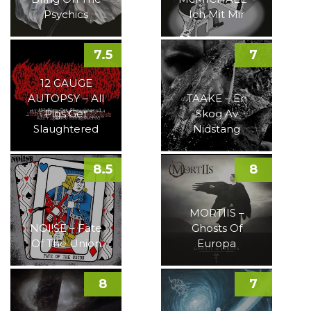
Psychics
Ich Mit Mir
7.5
7
12 GAUGE
AUTOPSY – All
TAAKE – En
Pigs Get
Skog Av
Slaughtered
Nidstang
8.5
8
MORTIIS –
NOI!SE – Fate
Ghosts Of
Of The Union
Europa
8
7