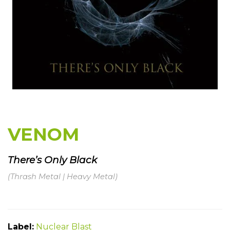
VENOM
There’s Only Black
(Thrash Metal | Heavy Metal)
Label:
Nuclear Blast