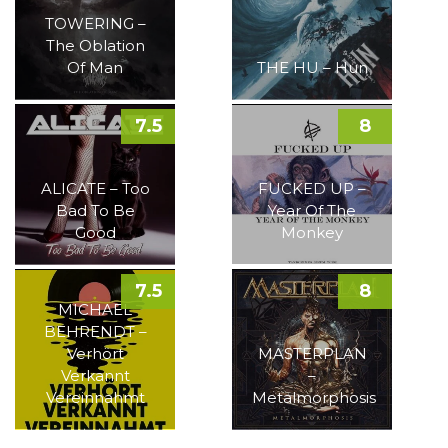
TOWERING –
The Oblation
Of Man
THE HU – Hun
7.5
8
ALICATE – Too
FUCKED UP –
Bad To Be
Year Of The
Good
Monkey
7.5
8
MICHAEL
BEHRENDT –
Verhört
MASTERPLAN
Verkannt
–
Vereinnahmt
Metalmorphosis