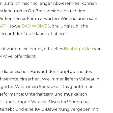
ur: „Endlich, nach so langer Abwesenheit, können
tland und in Großbritannien eine richtige
 Wir können es kaum erwarten! Wir sind auch sehr
EATH
sowie
BAD WOLVES
, drei unglaubliche
fen, auf der Tour dabeizuhaben.“
t zudem ein neues, offizielles
Bootleg-Video
von
MA“ veröffentlicht.
m die britischen Fans auf der Hauptbühne des
hwärmte hinterher: „Wie immer liefern Volbeat in
lgerte: „Was für ein Spektakel. Das glaubt man
Performance: Unterhaltsam und musikalisch
als überzeugen Volbeat.
Distorted Sound
hat
iterlebt und eine 10/10-Bewertung vergeben mit