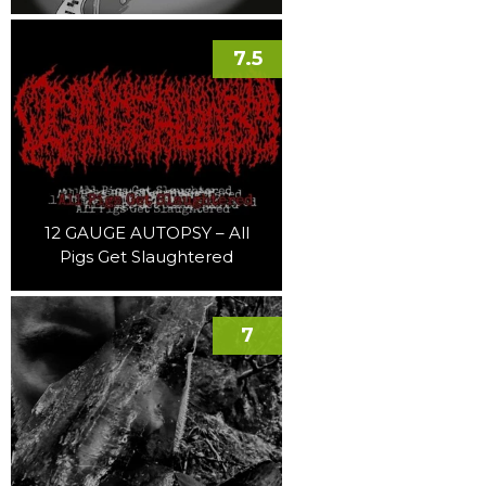
7.5
12 GAUGE AUTOPSY – All
Pigs Get Slaughtered
7