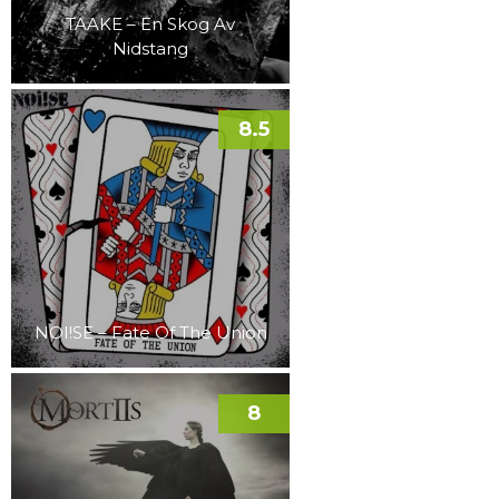
TAAKE – En Skog Av
Nidstang
8.5
NOI!SE – Fate Of The Union
8