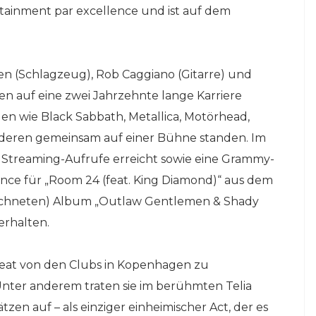
tainment par excellence und ist auf dem
sen (Schlagzeug), Rob Caggiano (Gitarre) und
en auf eine zwei Jahrzehnte lange Karriere
en wie Black Sabbath, Metallica, Motörhead,
nderen gemeinsam auf einer Bühne standen. Im
den Streaming-Aufrufe erreicht sowie eine Grammy-
nce für „Room 24 (feat. King Diamond)“ aus dem
eichneten) Album „Outlaw Gentlemen & Shady
erhalten.
lbeat von den Clubs in Kopenhagen zu
Unter anderem traten sie im berühmten Telia
zen auf – als einziger einheimischer Act, der es