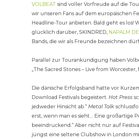
VOLBEAT
sind voller Vorfreude auf die To
wir unseren Fans auf dem europäischen Fes
Headline-Tour anbieten. Bald geht es los!
glücklich darüber, SKINDRED,
NAPALM D
Bands, die wir als Freunde bezeichnen dür
Parallel zur Tourankündigung haben Volbea
„The Sacred Stones – Live from Worcester, 
Die dänische Erfolgsband hatte vor Kurze
Download Festivals begeistert.
Hot Press
sc
jedweder Hinsicht ab.“
Metal Talk
schlussfo
erst, wenn man es sieht… Eine großartige 
beeindruckend.“ Aber nicht nur auf Festiv
jüngst eine seltene Clubshow in London m