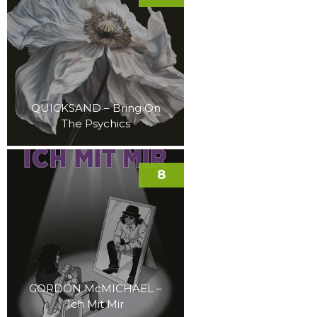
QUICKSAND – Bring On
The Psychics
8
GORDON McMICHAEL –
Ich Mit Mir