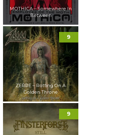
MOTHICA – Somewhere In
Between
9
ZERRE – Rotting On A
Golden Throne
9