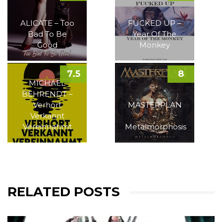
ALICATE – Too
FUCKED UP –
Bad To Be
Year Of The
Good
Monkey
7.5
8
MICHAEL
BEHRENDT –
Verhört
MASTERPLAN
Verkannt
–
Vereinnahmt
Metalmorphosis
RELATED POSTS