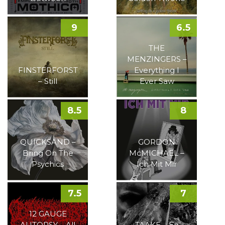
9
6.5
THE
MENZINGERS –
FINSTERFORST
Everything I
– Still
Ever Saw
8.5
8
QUICKSAND –
GORDON
Bring On The
McMICHAEL –
Psychics
Ich Mit Mir
7.5
7
12 GAUGE
AUTOPSY – All
TAAKE – En