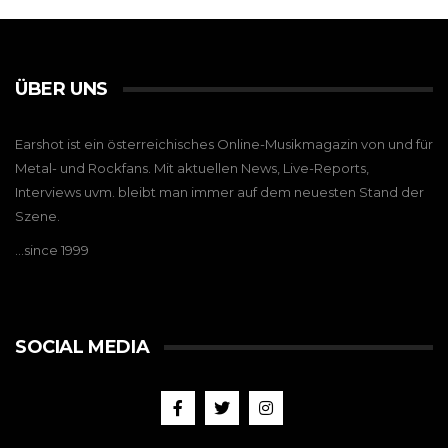
ÜBER UNS
Earshot ist ein österreichisches Online-Musikmagazin von und für
Metal- und Rockfans. Mit aktuellen News, Live-Reports,
Interviews uvm. bleibt man immer auf dem neuesten Stand der
Szene.
…since 1999
SOCIAL MEDIA