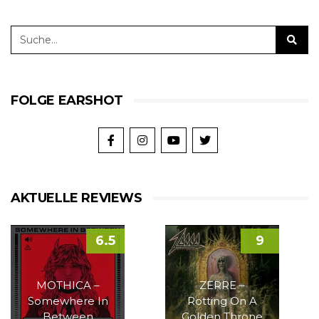
FOLGE EARSHOT
AKTUELLE REVIEWS
6.5
9
MOTHICA –
ZERRE –
Somewhere In
Rotting On A
Between
Golden Throne