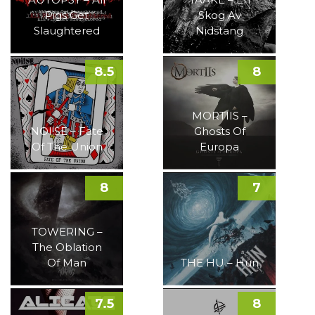
Pigs Get
Skog Av
Slaughtered
Nidstang
8.5
8
MORTIIS –
NOI!SE – Fate
Ghosts Of
Of The Union
Europa
8
7
TOWERING –
The Oblation
Of Man
THE HU – Hun
7.5
8