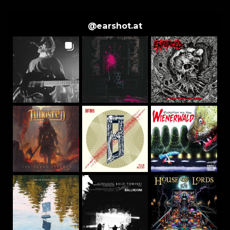
@
earshot.at