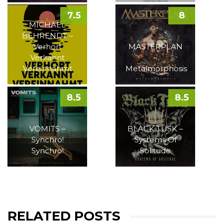
7.5
8
MICHAEL
BEHRENDT –
Verhört
MASTERPLAN
Verkannt
–
Vereinnahmt
Metalmorphosis
8.5
8.5
VOMITS –
BLACK TUSK –
Synchro!
Systems Of
Synchro!
Solitude
RELATED POSTS