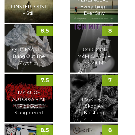
FINSTERFORST
Everything I
– Still
Ever Saw
8.5
8
QUICKSAND –
GORDON
Bring Out The
McMICHAEL –
Psychics
Ich Mit Mir
7.5
7
12 GAUGE
AUTOPSY – All
TAAKE – En
Pigs Get
Skog Av
Slaughtered
Nidstang
8.5
8