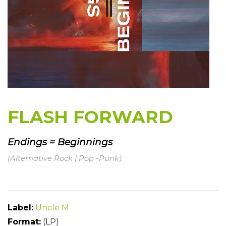
FLASH FORWARD
Endings = Beginnings
(Alternative Rock | Pop -Punk)
Label:
Uncle M
Format:
(LP)