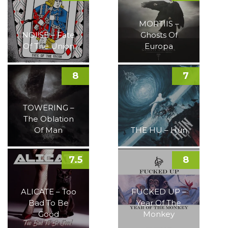
MORTIIS –
NOI!SE – Fate
Ghosts Of
Of The Union
Europa
8
7
TOWERING –
The Oblation
Of Man
THE HU – Hun
7.5
8
ALICATE – Too
FUCKED UP –
Bad To Be
Year Of The
Good
Monkey