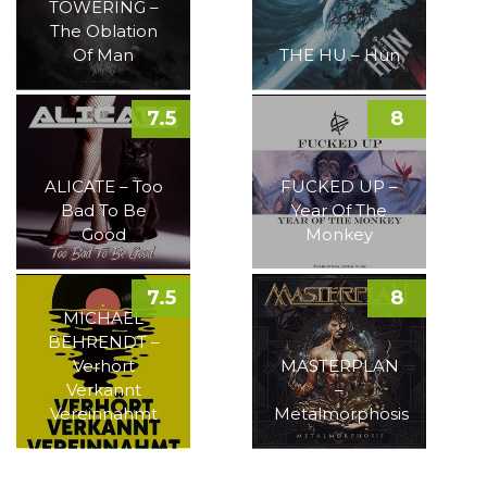
TOWERING –
The Oblation
Of Man
THE HU – Hun
7.5
8
ALICATE – Too
FUCKED UP –
Bad To Be
Year Of The
Good
Monkey
7.5
8
MICHAEL
BEHRENDT –
Verhört
MASTERPLAN
Verkannt
–
Vereinnahmt
Metalmorphosis