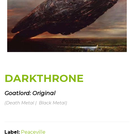
DARKTHRONE
Goatlord: Original
(Death Metal | Black Metal)
Label:
Peaceville