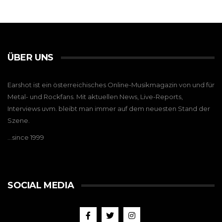
ÜBER UNS
Earshot ist ein österreichisches Online-Musikmagazin von und für
Metal- und Rockfans. Mit aktuellen News, Live-Reports,
Interviews uvm. bleibt man immer auf dem neuesten Stand der
Szene.
…since 1999
SOCIAL MEDIA