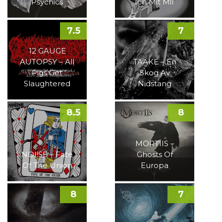
Psychics
Ich Mit Mir
7.5
7
12 GAUGE
AUTOPSY – All
TAAKE – En
Pigs Get
Skog Av
Slaughtered
Nidstang
8.5
8
MORTIIS –
NOI!SE – Fate
Ghosts Of
Of The Union
Europa
8
7