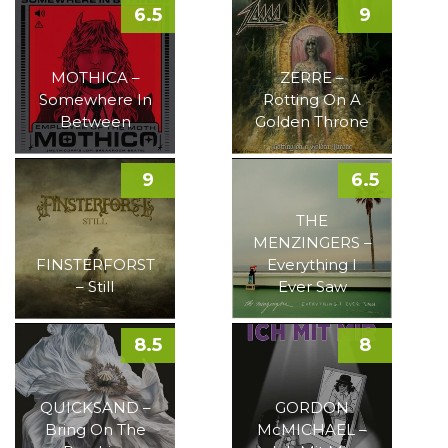
6.5
9
MOTHICA –
ZERRE –
Somewhere In
Rotting On A
Between
Golden Throne
9
6.5
THE
MENZINGERS –
FINSTERFORST
Everything I
– Still
Ever Saw
8.5
8
QUICKSAND –
GORDON
Bring On The
McMICHAEL –