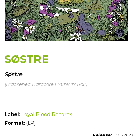
SØSTRE
Søstre
(Blackened Hardcore | Punk ’n‘ Roll)
Label:
Loyal Blood Records
Format:
(LP)
Release:
17
.03.2023