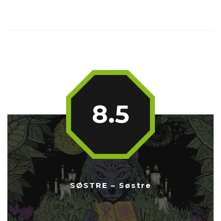
8.5
SØSTRE – Søstre
...