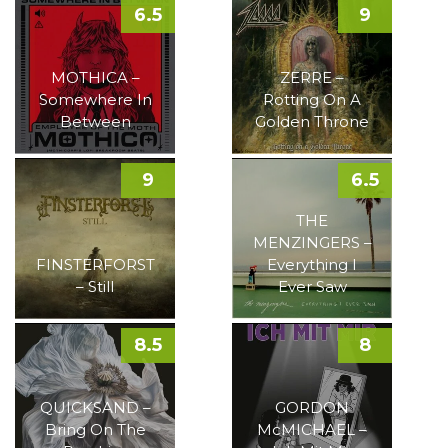
6.5
9
MOTHICA –
ZERRE –
Somewhere In
Rotting On A
Between
Golden Throne
9
6.5
THE
MENZINGERS –
FINSTERFORST
Everything I
– Still
Ever Saw
8.5
8
QUICKSAND –
GORDON
Bring On The
McMICHAEL –