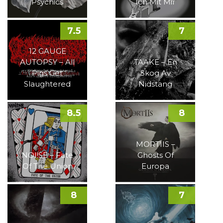
Psychics
Ich Mit Mir
7.5
7
12 GAUGE
AUTOPSY – All
TAAKE – En
Pigs Get
Skog Av
Slaughtered
Nidstang
8.5
8
MORTIIS –
NOI!SE – Fate
Ghosts Of
Of The Union
Europa
8
7