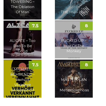
TOWERING –
The Oblation
Of Man
THE HU – Hun
7.5
8
ALICATE – Too
FUCKED UP –
Bad To Be
Year Of The
Good
Monkey
7.5
8
MICHAEL
BEHRENDT –
Verhört
MASTERPLAN
Verkannt
–
Vereinnahmt
Metalmorphosis