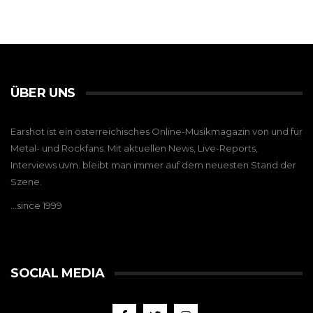
ÜBER UNS
Earshot ist ein österreichisches Online-Musikmagazin von und für
Metal- und Rockfans. Mit aktuellen News, Live-Reports,
Interviews uvm. bleibt man immer auf dem neuesten Stand der
Szene.
…since 1999
SOCIAL MEDIA