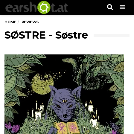
Men
HOME
REVIEWS
SØSTRE - Søstre