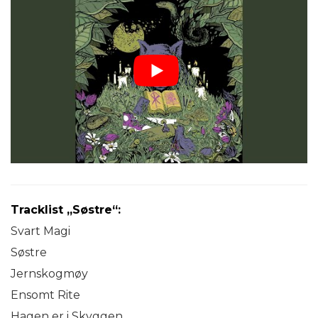
Tracklist „Søstre“:
Svart Magi
Søstre
Jernskogmøy
Ensomt Rite
Hagen er i Skyggen