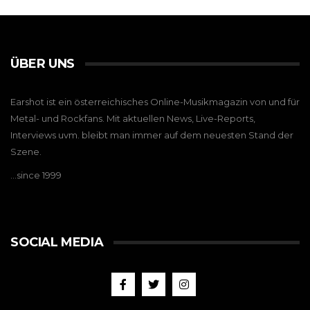
ÜBER UNS
Earshot ist ein österreichisches Online-Musikmagazin von und für
Metal- und Rockfans. Mit aktuellen News, Live-Reports,
Interviews uvm. bleibt man immer auf dem neuesten Stand der
Szene.
…since 1999
SOCIAL MEDIA