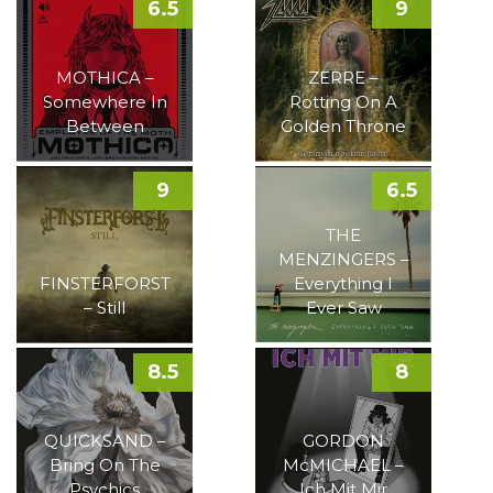
6.5
9
MOTHICA –
ZERRE –
Somewhere In
Rotting On A
Between
Golden Throne
9
6.5
THE
MENZINGERS –
FINSTERFORST
Everything I
– Still
Ever Saw
8.5
8
QUICKSAND –
GORDON
Bring On The
McMICHAEL –
Psychics
Ich Mit Mir