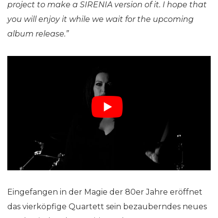
project to make a SIRENIA version of it. I hope that
you will enjoy it while we wait for the upcoming
album release.”
Eingefangen in der Magie der 80er Jahre eröffnet
das vierköpfige Quartett sein bezauberndes neues