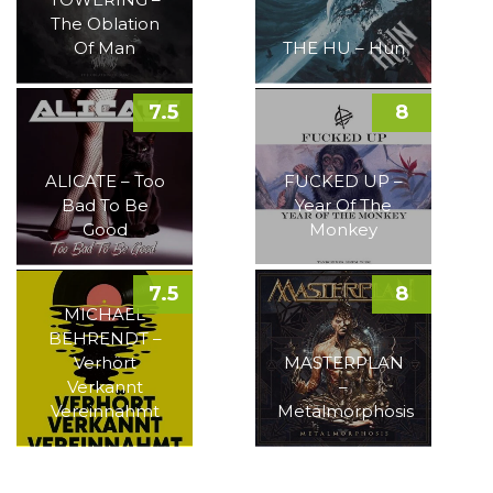
The Oblation
Of Man
THE HU – Hun
7.5
8
ALICATE – Too
FUCKED UP –
Bad To Be
Year Of The
Good
Monkey
7.5
8
MICHAEL
BEHRENDT –
Verhört
MASTERPLAN
Verkannt
–
Vereinnahmt
Metalmorphosis