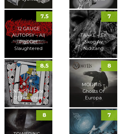
7.5
7
12 GAUGE
AUTOPSY – All
TAAKE – En
Pigs Get
Skog Av
Slaughtered
Nidstang
8.5
8
MORTIIS –
NOI!SE – Fate
Ghosts Of
Of The Union
Europa
8
7
TOWERING –