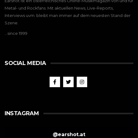
Earshot ist ein österreichisches Online-Musikmagazin von und für
Metal- und Rockfans. Mit aktuellen News, Live-Reports,
Interviews uvm. bleibt man immer auf dem neuesten Stand der
Szene.
…since 1999
SOCIAL MEDIA
INSTAGRAM
@
earshot.at