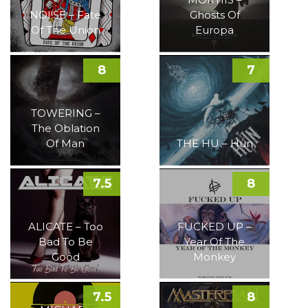
NOI!SE – Fate
Ghosts Of
Of The Union
Europa
8
7
TOWERING –
The Oblation
Of Man
THE HU – Hun
7.5
8
ALICATE – Too
FUCKED UP –
Bad To Be
Year Of The
Good
Monkey
7.5
8