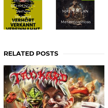
MICHAEL
BEHRENDT –
Verhört
MASTERPLAN
Verkannt
–
Vereinnahmt
Metalmorphosis
RELATED POSTS