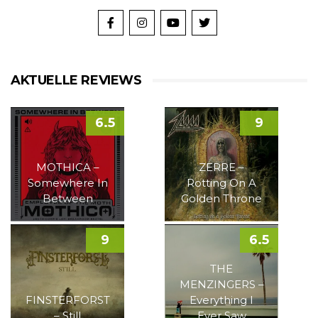
AKTUELLE REVIEWS
6.5
9
MOTHICA –
ZERRE –
Somewhere In
Rotting On A
Between
Golden Throne
9
6.5
THE
MENZINGERS –
FINSTERFORST
Everything I
– Still
Ever Saw