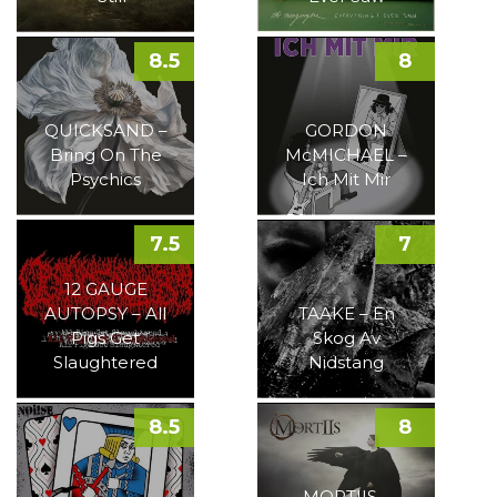
8.5
8
QUICKSAND –
GORDON
Bring On The
McMICHAEL –
Psychics
Ich Mit Mir
7.5
7
12 GAUGE
AUTOPSY – All
TAAKE – En
Pigs Get
Skog Av
Slaughtered
Nidstang
8.5
8
MORTIIS –