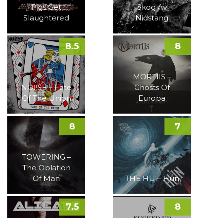
Pigs Get
Skog Av
Slaughtered
Nidstang
8.5
8
MORTIIS –
NOI!SE – Fate
Ghosts Of
Of The Union
Europa
8
7
TOWERING –
The Oblation
Of Man
THE HU – Hun
7.5
8