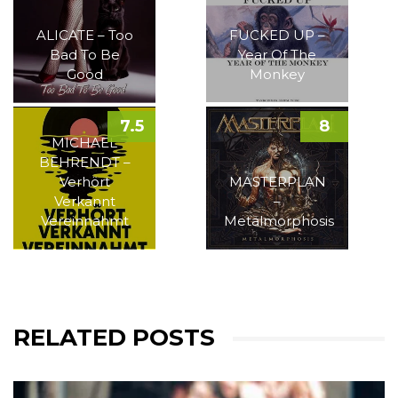
ALICATE – Too
FUCKED UP –
Bad To Be
Year Of The
Good
Monkey
7.5
8
MICHAEL
BEHRENDT –
Verhört
MASTERPLAN
Verkannt
–
Vereinnahmt
Metalmorphosis
RELATED POSTS