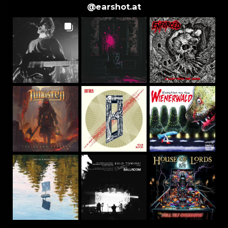
@
earshot.at