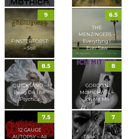
9
6.5
THE
MENZINGERS –
FINSTERFORST
Everything I
– Still
Ever Saw
8.5
8
QUICKSAND –
GORDON
Bring On The
McMICHAEL –
Psychics
Ich Mit Mir
7.5
7
12 GAUGE
AUTOPSY – All
TAAKE – En