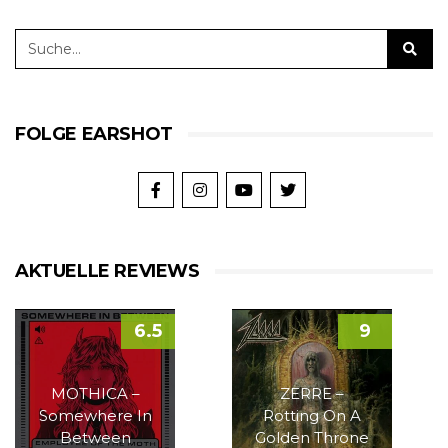
FOLGE EARSHOT
AKTUELLE REVIEWS
6.5
9
MOTHICA –
ZERRE –
Somewhere In
Rotting On A
Between
Golden Throne