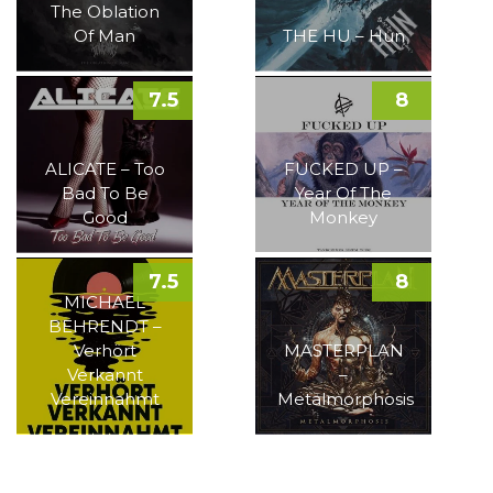
The Oblation
Of Man
THE HU – Hun
7.5
8
ALICATE – Too
FUCKED UP –
Bad To Be
Year Of The
Good
Monkey
7.5
8
MICHAEL
BEHRENDT –
Verhört
MASTERPLAN
Verkannt
–
Vereinnahmt
Metalmorphosis