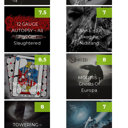
7.5
7
12 GAUGE
AUTOPSY – All
TAAKE – En
Pigs Get
Skog Av
Slaughtered
Nidstang
8.5
8
MORTIIS –
NOI!SE – Fate
Ghosts Of
Of The Union
Europa
8
7
TOWERING –