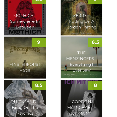
MOTHICA –
ZERRE –
Somewhere In
Rotting On A
Between
Golden Throne
9
6.5
THE
MENZINGERS –
FINSTERFORST
Everything I
– Still
Ever Saw
8.5
8
QUICKSAND –
GORDON
Bring On The
McMICHAEL –
Psychics
Ich Mit Mir