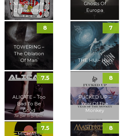
NOI!SE – Fate
Ghosts Of
Of The Union
Europa
8
7
TOWERING –
The Oblation
Of Man
THE HU – Hun
7.5
8
ALICATE – Too
FUCKED UP –
Bad To Be
Year Of The
Good
Monkey
7.5
8
MICHAEL