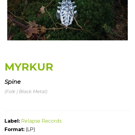
MYRKUR
Spine
(Folk | Black Metal)
Label:
Relapse Records
Fo
rmat:
(LP)