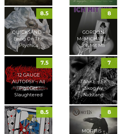
8.5
8
QUICKSAND –
GORDON
Bring On The
McMICHAEL –
Psychics
Ich Mit Mir
7.5
7
12 GAUGE
AUTOPSY – All
TAAKE – En
Pigs Get
Skog Av
Slaughtered
Nidstang
8.5
8
MORTIIS –