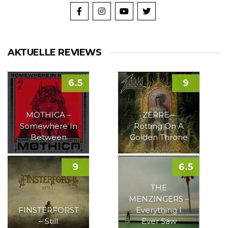
AKTUELLE REVIEWS
6.5
9
MOTHICA –
ZERRE –
Somewhere In
Rotting On A
Between
Golden Throne
9
6.5
THE
MENZINGERS –
FINSTERFORST
Everything I
– Still
Ever Saw