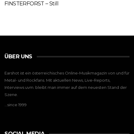
FINSTERFORST – Still
ÜBER UNS
Earshot ist ein österreichisches Online-Musikmagazin von und für
Metal- und Rockfans. Mit aktuellen News, Live-Reports,
Interviews uvm. bleibt man immer auf dem neuesten Stand der
Szene.
…since 1999
SOCIAL MEDIA