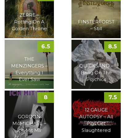
ZERRE –
Rotting On A
FINSTERFORST
Golden Throne
– Still
6.5
8.5
THE
MENZINGERS –
QUICKSAND –
Everything I
Bring On The
Ever Saw
Psychics
8
7.5
12 GAUGE
GORDON
AUTOPSY – All
McMICHAEL –
Pigs Get
Ich Mit Mir
Slaughtered