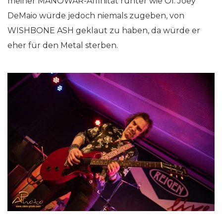
meiner MANOWAR-Affinität runter wie Öl. Joey
DeMaio würde jedoch niemals zugeben, von
WISHBONE ASH geklaut zu haben, da würde er
eher für den Metal sterben.