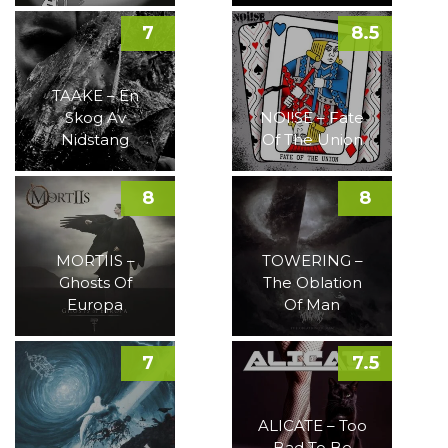
7
8.5
TAAKE – En
Skog Av
NOI!SE – Fate
Nidstang
Of The Union
8
8
MORTIIS –
TOWERING –
Ghosts Of
The Oblation
Europa
Of Man
7
7.5
ALICATE – Too
Bad To Be