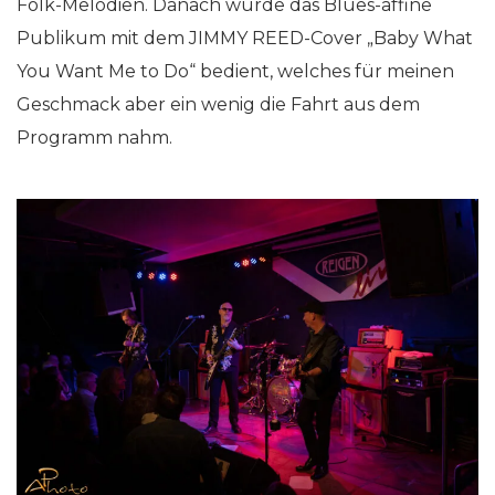
Folk-Melodien. Danach wurde das Blues-affine
Publikum mit dem JIMMY REED-Cover „Baby What
You Want Me to Do“ bedient, welches für meinen
Geschmack aber ein wenig die Fahrt aus dem
Programm nahm.