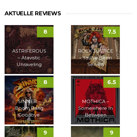
AKTUELLE REVIEWS
8
7.5
ASTRIFEROUS
ROCK JUSTICE
– Atavistic
– You’ve Been
Unraveling
Served
8
6.5
SINNER –
MOTHICA –
Boom Bang
Somewhere In
Goodbye
Between
9
9