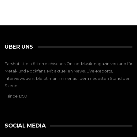
ÜBER UNS
Earshot ist ein österreichisches Online-Musikmagazin von und für
Metal- und Rockfans. Mit aktuellen News, Live-Reports,
Interviews uvm. bleibt man immer auf dem neuesten Stand der
Szene.
…since 1999
SOCIAL MEDIA