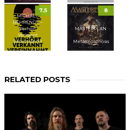
7.5
8
MICHAEL
BEHRENDT –
Verhört
MASTERPLAN
Verkannt
–
Vereinnahmt
Metalmorphosis
RELATED POSTS