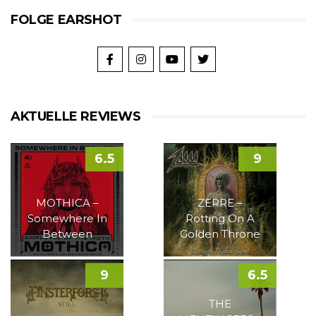
FOLGE EARSHOT
AKTUELLE REVIEWS
6.5
9
MOTHICA –
ZERRE –
Somewhere In
Rotting On A
Between
Golden Throne
9
6.5
THE