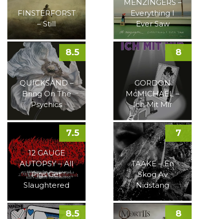
MENZINGERS –
FINSTERFORST
Everything I
– Still
Ever Saw
8.5
8
QUICKSAND –
GORDON
Bring On The
McMICHAEL –
Psychics
Ich Mit Mir
7.5
7
12 GAUGE
AUTOPSY – All
TAAKE – En
Pigs Get
Skog Av
Slaughtered
Nidstang
8.5
8