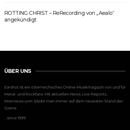
ROTTING CHRIST – ReRecording von „Aealo“
angekündigt
ÜBER UNS
Earshot ist ein österreichisches Online-Musikmagazin von und für
Metal- und Rockfans. Mit aktuellen News, Live-Reports,
Interviews uvm. bleibt man immer auf dem neuesten Stand der
Szene.
…since 1999