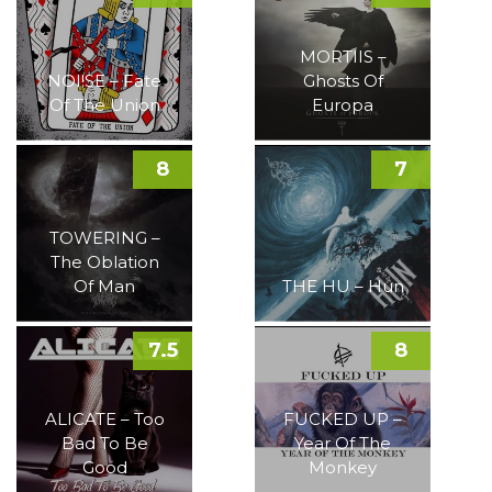
MORTIIS –
NOI!SE – Fate
Ghosts Of
Of The Union
Europa
8
7
TOWERING –
The Oblation
Of Man
THE HU – Hun
7.5
8
ALICATE – Too
FUCKED UP –
Bad To Be
Year Of The
Good
Monkey