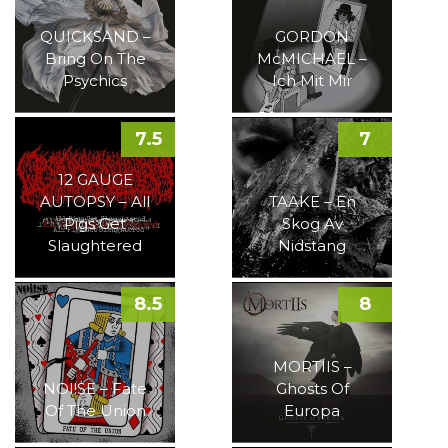
QUICKSAND –
GORDON
Bring On The
McMICHAEL –
Psychics
Ich Mit Mir
7.5
7
12 GAUGE
AUTOPSY – All
TAAKE – En
Pigs Get
Skog Av
Slaughtered
Nidstang
8.5
8
MORTIIS –
NOI!SE – Fate
Ghosts Of
Of The Union
Europa