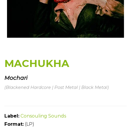
MACHUKHA
Mochari
(Blackened Hardcore | Post Metal | Black Metal)
Label:
Consouling Sounds
Format:
(LP)