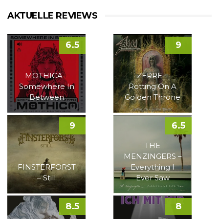
AKTUELLE REVIEWS
6.5
9
MOTHICA –
ZERRE –
Somewhere In
Rotting On A
Between
Golden Throne
9
6.5
THE
MENZINGERS –
FINSTERFORST
Everything I
– Still
Ever Saw
8.5
8