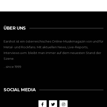
ÜBER UNS
Earshot ist ein österreichisches Online-Musikmagazin von und für
Metal- und Rockfans. Mit aktuellen News, Live-Reports,
Interviews uvm. bleibt man immer auf dem neuesten Stand der
Szene.
…since 1999
SOCIAL MEDIA