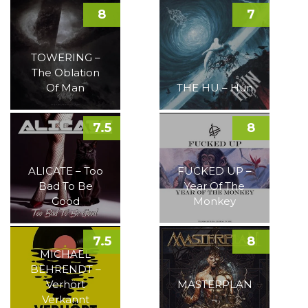
8
7
TOWERING –
The Oblation
Of Man
THE HU – Hun
7.5
8
ALICATE – Too
FUCKED UP –
Bad To Be
Year Of The
Good
Monkey
7.5
8
MICHAEL
BEHRENDT –
Verhört
MASTERPLAN
Verkannt
–