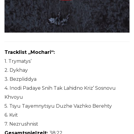
Tracklist „Mochari“:
1. Trymatys‘
2. Dykhay
3. Bezpliddya
4. Inodi Padaye Snih Tak Lahidno Kriz’ Sosnovu
Khvoyu
5. Tsyu Tayemnytsyu Duzhe Vazhko Berehty
6. Kvit
7. Nezrushnist
Gesamtspielzeit:
38:22