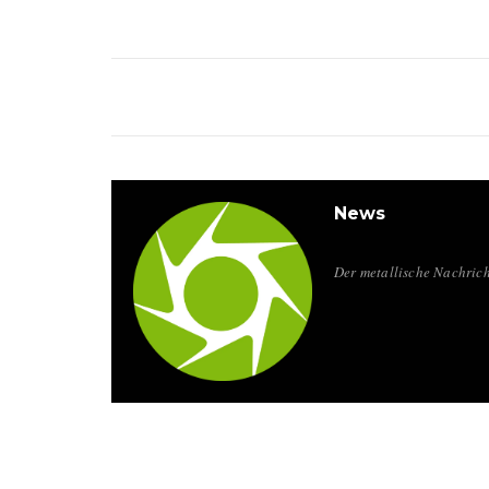
News
Der metallische Nachrich