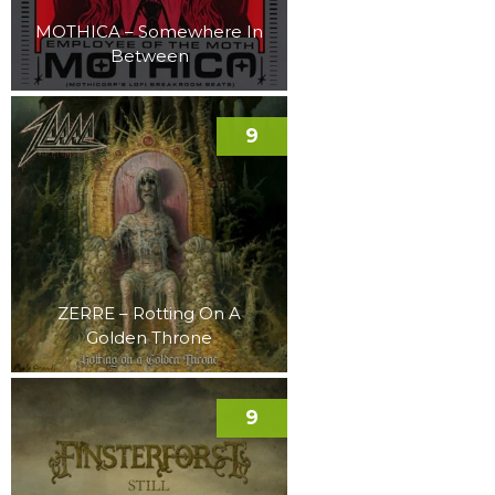
MOTHICA – Somewhere In
Between
9
ZERRE – Rotting On A
Golden Throne
9