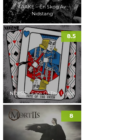
TAAKE – En Skog Av
Nidstang
8.5
NOI!SE – Fate Of The Union
8