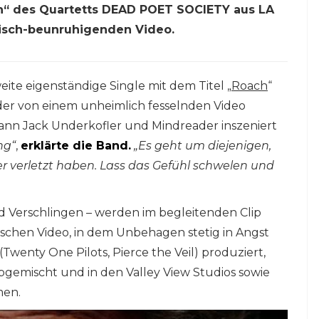
ch“ des Quartetts DEAD POET SOCIETY aus LA
isch-beunruhigenden Video.
e eigenständige Single mit dem Titel „
Roach
“
, der von einem unheimlich fesselnden Video
ann Jack Underkofler und Mindreader inszeniert
ng“
,
erklärte die Band.
„Es geht um diejenigen,
er verletzt haben. Lass das Gefühl schwelen und
 Verschlingen – werden im begleitenden Clip
schen Video, in dem Unbehagen stetig in Angst
wenty One Pilots, Pierce the Veil) produziert,
gemischt und in den Valley View Studios sowie
men.