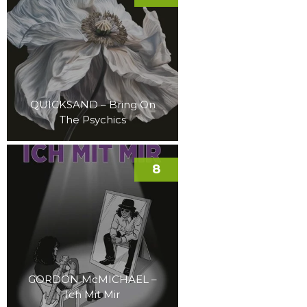
QUICKSAND – Bring On
The Psychics
8
GORDON McMICHAEL –
Ich Mit Mir