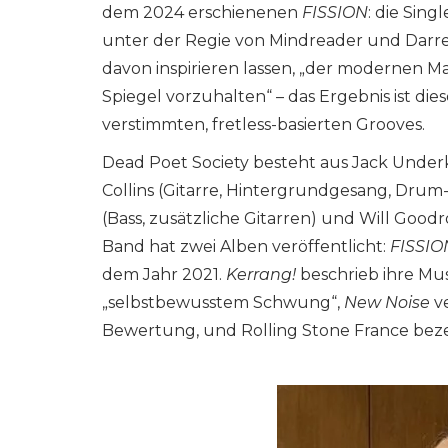
dem 2024 erschienenen
FISSION
: die Singl
unter der Regie von Mindreader und Darren 
davon inspirieren lassen, „der modernen 
Spiegel vorzuhalten“ – das Ergebnis ist di
verstimmten, fretless-basierten Grooves.
Dead Poet Society besteht aus Jack Underko
Collins (Gitarre, Hintergrundgesang, Dru
(Bass, zusätzliche Gitarren) und Will Goodr
Band hat zwei Alben veröffentlicht:
FISSIO
dem Jahr 2021.
Kerrang!
beschrieb ihre Musi
„selbstbewusstem Schwung“,
New Noise
v
Bewertung, und Rolling Stone France bezei