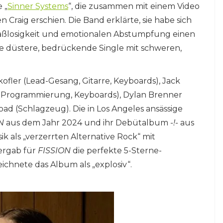
e „
Sinner Systems
“, die zusammen mit einem Video
Craig erschien. Die Band erklärte, sie habe sich
Maßlosigkeit und emotionalen Abstumpfung einen
ese düstere, bedrückende Single mit schweren,
fler (Lead-Gesang, Gitarre, Keyboards), Jack
m-Programmierung, Keyboards), Dylan Brenner
oad (Schlagzeug). Die in Los Angeles ansässige
N
aus dem Jahr 2024 und ihr Debütalbum
-!-
aus
k als „verzerrten Alternative Rock“ mit
ergab für
FISSION
die perfekte 5-Sterne-
chnete das Album als „explosiv“.