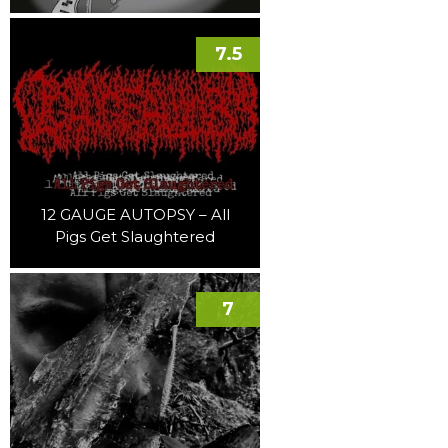
7.5
12 GAUGE AUTOPSY – All
Pigs Get Slaughtered
7