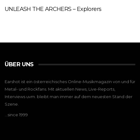
UNLEASH THE ARCHERS – Explorers
ÜBER UNS
Earshot ist ein österreichisches Online-Musikmagazin von und für
Metal- und Rockfans. Mit aktuellen News, Live-Reports,
Interviews uvm. bleibt man immer auf dem neuesten Stand der
Szene.
…since 1999