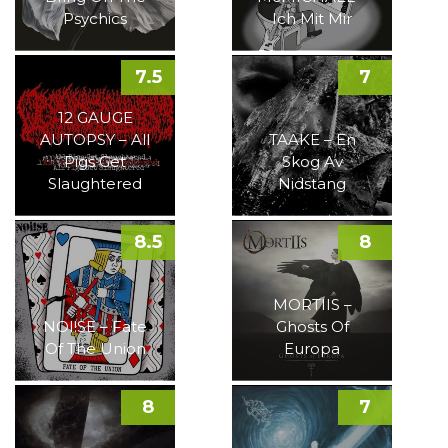
Psychics
Ich Mit Mir
7.5
7
12 GAUGE
AUTOPSY – All
TAAKE – En
Pigs Get
Skog Av
Slaughtered
Nidstang
8.5
8
MORTIIS –
NOI!SE – Fate
Ghosts Of
Of The Union
Europa
8
7