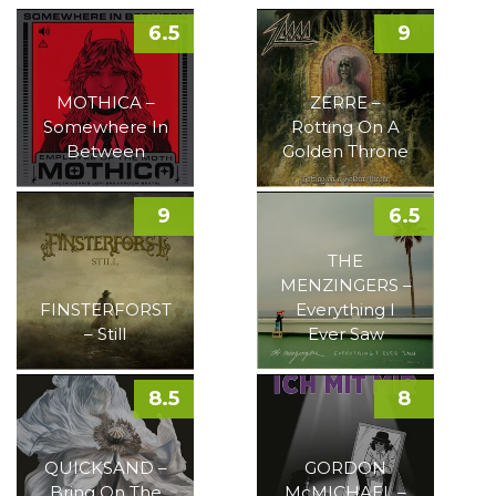
6.5
9
MOTHICA –
ZERRE –
Somewhere In
Rotting On A
Between
Golden Throne
9
6.5
THE
MENZINGERS –
FINSTERFORST
Everything I
– Still
Ever Saw
8.5
8
QUICKSAND –
GORDON
Bring On The
McMICHAEL –