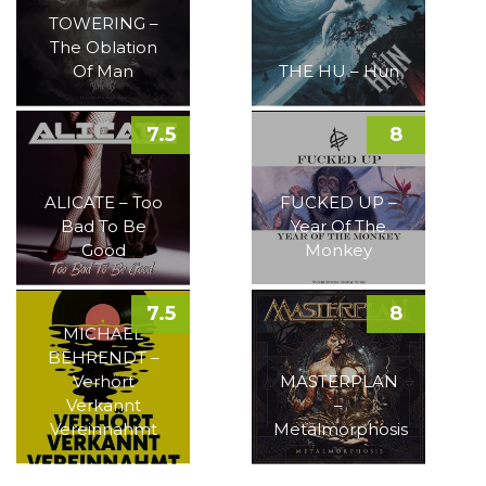
TOWERING –
The Oblation
Of Man
THE HU – Hun
7.5
8
ALICATE – Too
FUCKED UP –
Bad To Be
Year Of The
Good
Monkey
7.5
8
MICHAEL
BEHRENDT –
Verhört
MASTERPLAN
Verkannt
–
Vereinnahmt
Metalmorphosis