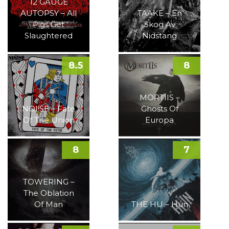
12 GAUGE
AUTOPSY – All
TAAKE – En
Pigs Get
Skog Av
Slaughtered
Nidstang
8.5
8
MORTIIS –
NOI!SE – Fate
Ghosts Of
Of The Union
Europa
8
7
TOWERING –
The Oblation
Of Man
THE HU – Hun