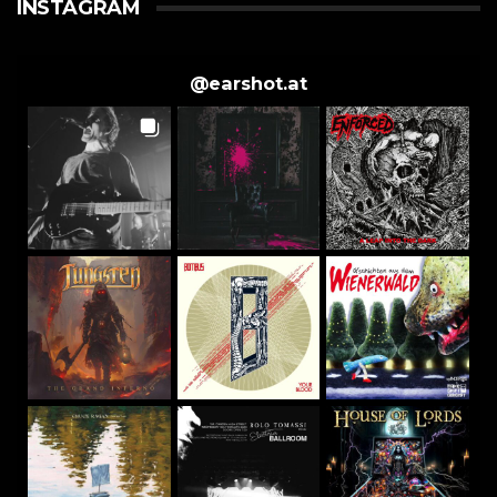
INSTAGRAM
@
earshot.at