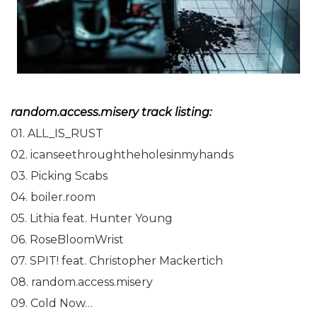
random.access.misery track listing:
01. ALL_IS_RUST
02.
icanseethroughtheholesinmyhand
s
03. Picking Scabs
04. boiler.room
05. Lithia feat. Hunter Young
06. RoseBloomWrist
07. SPIT! feat. Christopher Mackertich
08. random.access.misery
09. Cold Now…