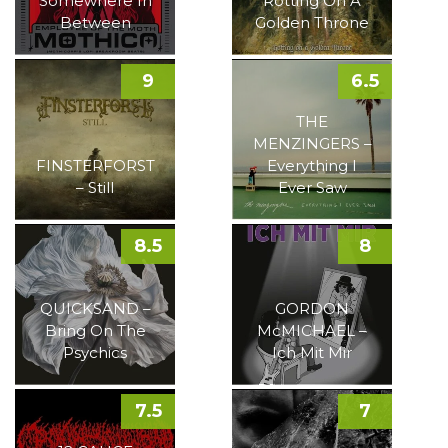
Somewhere In
Rotting On A
Between
Golden Throne
9
6.5
THE
MENZINGERS –
FINSTERFORST
Everything I
– Still
Ever Saw
8.5
8
QUICKSAND –
GORDON
Bring On The
McMICHAEL –
Psychics
Ich Mit Mir
7.5
7