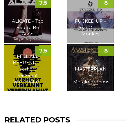
7.5
8
ALICATE – Too
FUCKED UP –
Bad To Be
Year Of The
Good
Monkey
7.5
8
MICHAEL
BEHRENDT –
Verhört
MASTERPLAN
Verkannt
–
Vereinnahmt
Metalmorphosis
RELATED POSTS