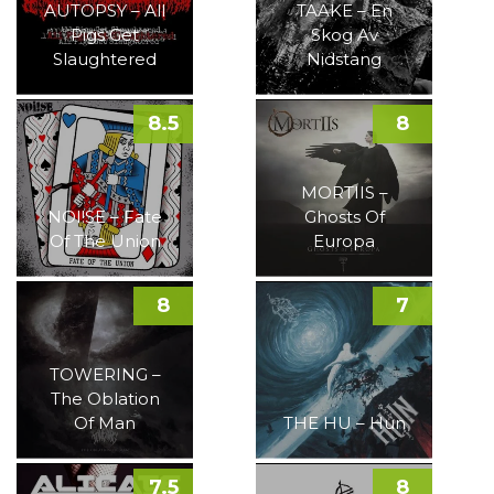
AUTOPSY – All
TAAKE – En
Pigs Get
Skog Av
Slaughtered
Nidstang
8.5
8
MORTIIS –
NOI!SE – Fate
Ghosts Of
Of The Union
Europa
8
7
TOWERING –
The Oblation
Of Man
THE HU – Hun
7.5
8