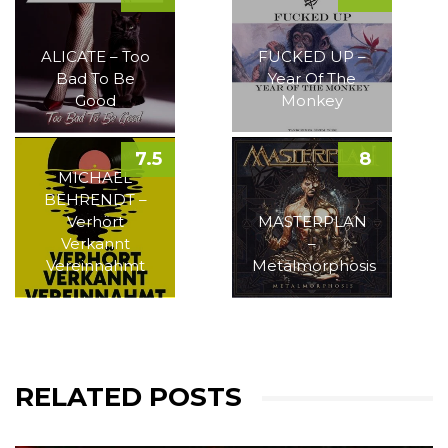
ALICATE – Too
FUCKED UP –
Bad To Be
Year Of The
Good
Monkey
7.5
8
MICHAEL
BEHRENDT –
Verhört
MASTERPLAN
Verkannt
–
Vereinnahmt
Metalmorphosis
RELATED POSTS