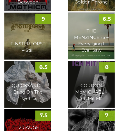
Between
Golden Throne
9
6.5
THE
MENZINGERS –
FINSTERFORST
Everything I
– Still
Ever Saw
8.5
8
QUICKSAND –
GORDON
Bring On The
McMICHAEL –
Psychics
Ich Mit Mir
7.5
7
12 GAUGE