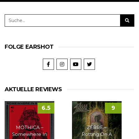
FOLGE EARSHOT
AKTUELLE REVIEWS
6.5
9
MOTHICA –
ZERRE –
Somewhere In
Rotting On A