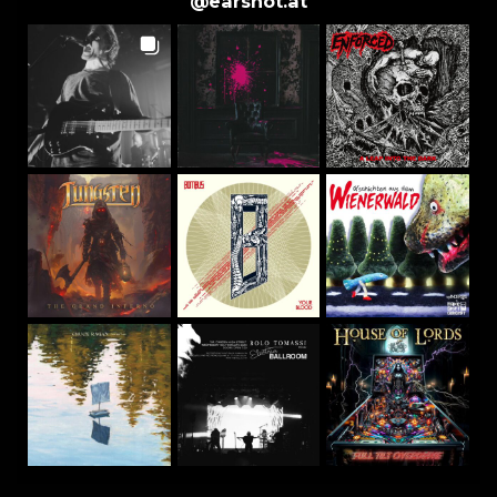
@
earshot.at