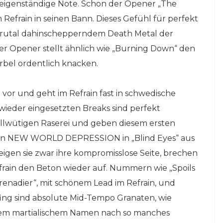
 eigenständige Note. Schon der Opener „The
 Refrain in seinen Bann. Dieses Gefühl für perfekt
 brutal dahinschepperndem Death Metal der
Der Opener stellt ähnlich wie „Burning Down“ den
rbel ordentlich knacken.
 vor und geht im Refrain fast in schwedische
ieder eingesetzten Breaks sind perfekt
ollwütigen Raserei und geben diesem ersten
nn NEW WORLD DEPRESSION in „Blind Eyes“ aus
en sie zwar ihre kompromisslose Seite, brechen
efrain den Beton wieder auf. Nummern wie „Spoils
renadier“, mit schönem Lead im Refrain, und
ing sind absolute Mid-Tempo Granaten, wie
dem martialischem Namen nach so manches