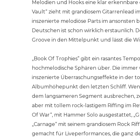
Melodien und Hooks eine klar erkennbare
Vault“ zieht mit grandiosem Gitarrenlead im
inszenierte melodiöse Parts im ansonsten
Deutschen ist schon wirklich erstaunlich. 
Groove in den Mittelpunkt und lässt die Wi
„Book Of Trophies” gibt ein rasantes Tempo
hochmelodische Sphären über. Die immer w
inszenierte Überraschungseffekte in der t
Albumhöhepunkt den letzten Schliff. We
dem langsameren Segment ausbrechen, zeig
aber mit tollem rock-lastigem Riffing im R
Of War“, mit Hammer Solo ausgestattet, „G
„Carnage“ mit seinem grandiosem Rock Riff
gemacht für Liveperformances, die ganz 