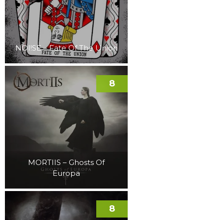
NOI!SE – Fate Of The Union
8
MORTIIS – Ghosts Of
Europa
8