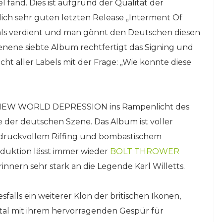
l fand. Dies ist aufgrund der Qualität der
ich sehr guten letzten Release „Interment Of
hr als verdient und man gönnt den Deutschen diesen
enene siebte Album rechtfertigt das Signing und
sicht aller Labels mit der Frage: „Wie konnte diese
 von NEW WORLD DEPRESSION ins Rampenlicht des
e der deutschen Szene. Das Album ist voller
 druckvollem Riffing und bombastischem
duktion lässt immer wieder
BOLT THROWER
nnern sehr stark an die Legende Karl Willetts.
ls ein weiterer Klon der britischen Ikonen,
al mit ihrem hervorragenden Gespür für