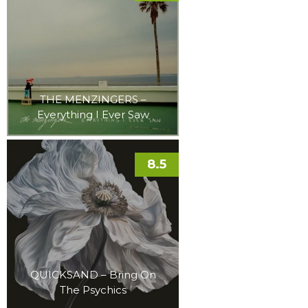
THE MENZINGERS –
Everything I Ever Saw
8.5
QUICKSAND – Bring On
The Psychics