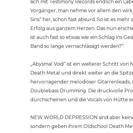
sich mit Testimony Records endlich ein Labe
Vorgänger, man nehme vor allem den wirkl
Sins“ her, schon fast absurd. So ist es me
Erfolg aus ganzem Herzen. Das nun erschi
ist auch fast so etwas wie ein Schlag ins Ge
Band so lange vernachlässigt werden?“
„Abysmal Void“ ist ein weiterer Schritt
Death Metal und direkt weiter an die Spitz
hervorragender melodiöser Gitarrenleads,
Doublebass Drumming. Die druckvolle Pro
durchscheinen und die Vocals von Hütte eri
NEW WORLD DEPRESSION sind aber keinesfal
sondern geben ihrem Oldschool Death Met