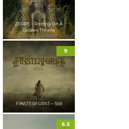
ZERRE – Rotting On A
Golden Throne
9
FINSTERFORST – Still
6.5