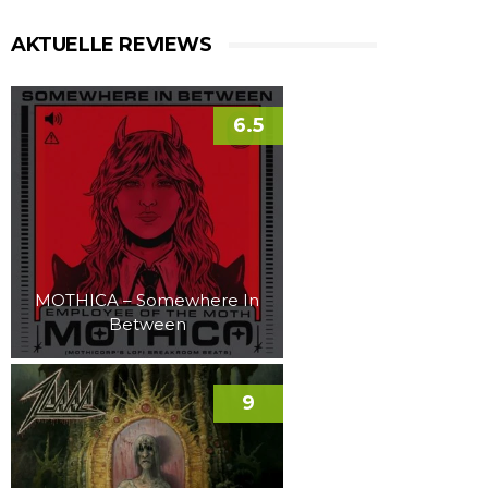
AKTUELLE REVIEWS
6.5
MOTHICA – Somewhere In
Between
9