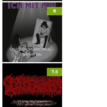
8
GORDON McMICHAEL –
Ich Mit Mir
7.5