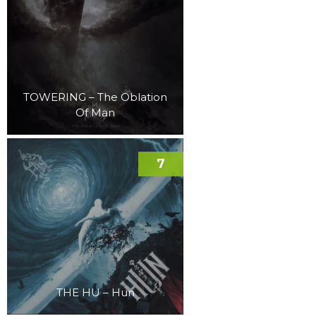
TOWERING – The Oblation
Of Man
7
THE HU – Hun