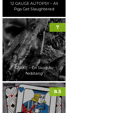
12 GAUGE AUTOPSY – All
Pigs Get Slaughtered
7
TAAKE – En Skog Av
Nidstang
8.5