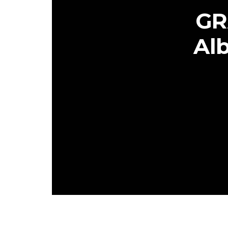
GR
Al