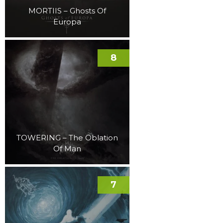
MORTIIS – Ghosts Of
Europa
8
TOWERING – The Oblation
Of Man
7