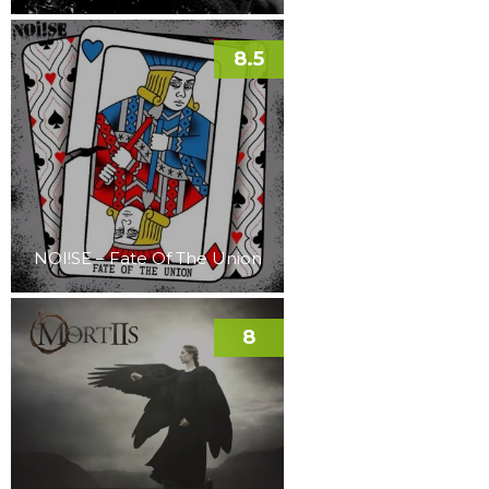
8.5
NOI!SE – Fate Of The Union
8