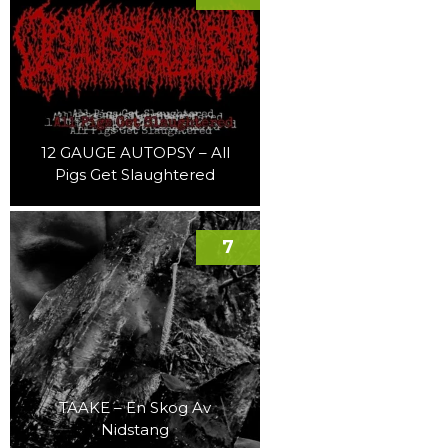
12 GAUGE AUTOPSY – All
Pigs Get Slaughtered
7
TAAKE – En Skog Av
Nidstang