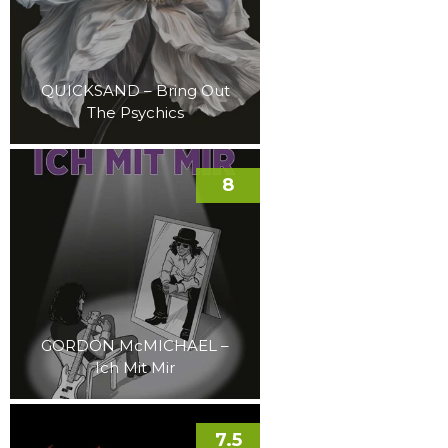
QUICKSAND – Bring Out
The Psychics
8
GORDON McMICHAEL –
Ich Mit Mir
7.5