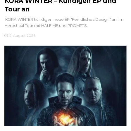
KORA WINTER – Kündigen EP und
Tour an
KORA WINTER kündigen neue EP "Feindliches Design" an. Im
Herbst auf Tour mit HALF ME und PROMPTS.
2. August 2026