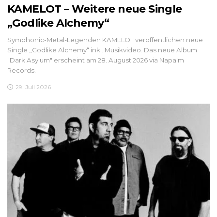
KAMELOT – Weitere neue Single
„Godlike Alchemy“
Symphonic-Metal-Legenden KAMELOT veröffentlichen neue
Single „Godlike Alchemy“ inkl. Musikvideo. Das neue Album
"Dark Asylum" erscheint am 28. August 2026 via Napalm
Records.
29. Juli 2026