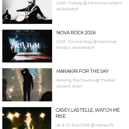
2026 - Freitag @ Pannonia Fields II,
Nickelsdorf
NOVA ROCK 2026
2026 - Donnerstag @ Pannonia
Fields II, Nickelsdorf
HARAKIRI FOR THE SKY
Reliving The Trauma @ Theater
Akzent, Wien
CASEY, LASTELLE, WATCH ME
RISE
UK & EU Tour 2026 @ Hansa 39,