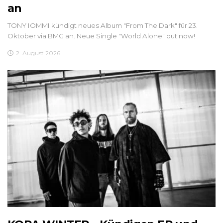
an
TONY IOMMI kündigt neues Album "From The Dark" für 23.
Oktober via BMG an. Neue Single "World Alone" out now!
2. August 2026