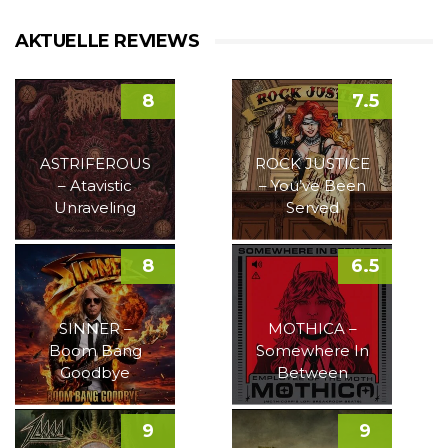
AKTUELLE REVIEWS
8
7.5
ASTRIFEROUS
ROCK JUSTICE
– Atavistic
– You’ve Been
Unraveling
Served
8
6.5
SINNER –
MOTHICA –
Boom Bang
Somewhere In
Goodbye
Between
9
9