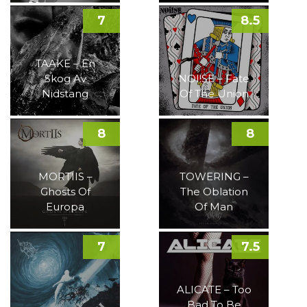
7
8.5
TAAKE – En
Skog Av
NOI!SE – Fate
Nidstang
Of The Union
8
8
MORTIIS –
TOWERING –
Ghosts Of
The Oblation
Europa
Of Man
7
7.5
ALICATE – Too
Bad To Be