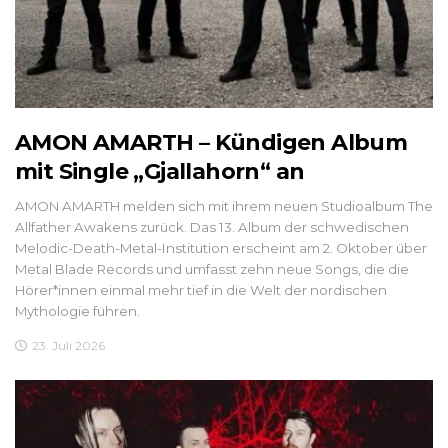
AMON AMARTH – Kündigen Album
mit Single „Gjallahorn“ an
AMON AMARTH melden sich mit ihrem neuen Studioalbum The
Allfather Awakens zurück. Das 13. Album der schwedischen
Melodic-Death-Metal-Institution erscheint am 2. Oktober über
Metal Blade Records und umfasst zehn neue Songs, die die
Hörer*innen einmal mehr tief in die Welt der nordischen
Mythologie führen.
23. Juli 2026