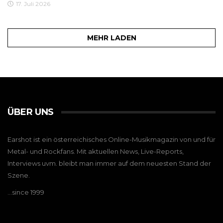
17. Juli 2026
MEHR LADEN
ÜBER UNS
Earshot ist ein österreichisches Online-Musikmagazin von und für
Metal- und Rockfans. Mit aktuellen News, Live-Reports,
Interviews uvm. bleibt man immer auf dem neuesten Stand der
Szene.
…since 1999