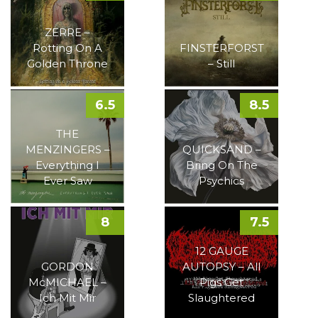
ZERRE –
Rotting On A
FINSTERFORST
Golden Throne
– Still
6.5
8.5
THE
MENZINGERS –
QUICKSAND –
Everything I
Bring On The
Ever Saw
Psychics
8
7.5
12 GAUGE
GORDON
AUTOPSY – All
McMICHAEL –
Pigs Get
Ich Mit Mir
Slaughtered