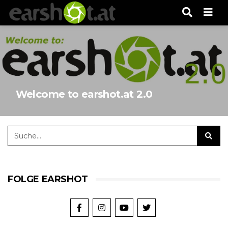
Men
Welcome to earshot.at 2.0
FOLGE EARSHOT