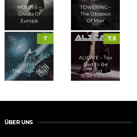
MORTIIS –
TOWERING –
Ghosts Of
The Oblation
Europa
Of Man
7
7.5
ALICATE – Too
Bad To Be
THE HU – Hun
Good
ÜBER UNS