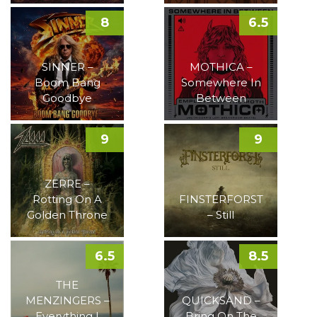
8
6.5
SINNER –
MOTHICA –
Boom Bang
Somewhere In
Goodbye
Between
9
9
ZERRE –
Rotting On A
FINSTERFORST
Golden Throne
– Still
6.5
8.5
THE
MENZINGERS –
QUICKSAND –
Everything I
Bring On The