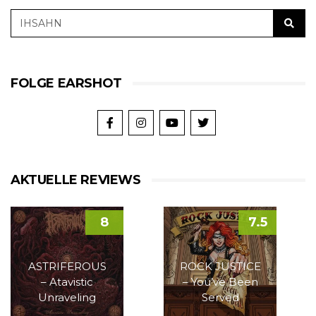
FOLGE EARSHOT
AKTUELLE REVIEWS
8
7.5
ASTRIFEROUS
ROCK JUSTICE
– Atavistic
– You’ve Been
Unraveling
Served