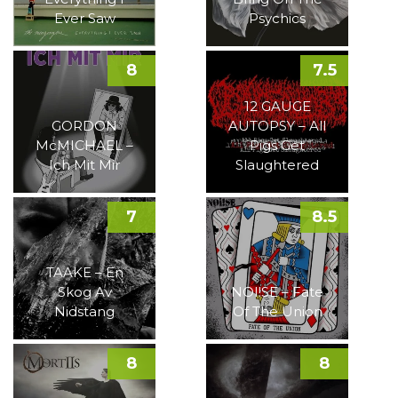
Ever Saw
Psychics
8
7.5
12 GAUGE
GORDON
AUTOPSY – All
McMICHAEL –
Pigs Get
Ich Mit Mir
Slaughtered
7
8.5
TAAKE – En
Skog Av
NOI!SE – Fate
Nidstang
Of The Union
8
8