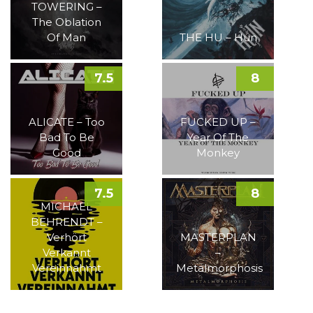
TOWERING –
The Oblation
Of Man
THE HU – Hun
7.5
8
ALICATE – Too
FUCKED UP –
Bad To Be
Year Of The
Good
Monkey
7.5
8
MICHAEL
BEHRENDT –
Verhört
MASTERPLAN
Verkannt
–
Vereinnahmt
Metalmorphosis