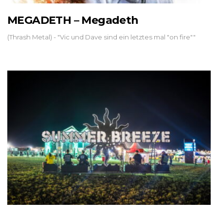
MEGADETH – Megadeth
(Thrash Metal) - "Vic und Dave sind ein letztes mal "on fire""