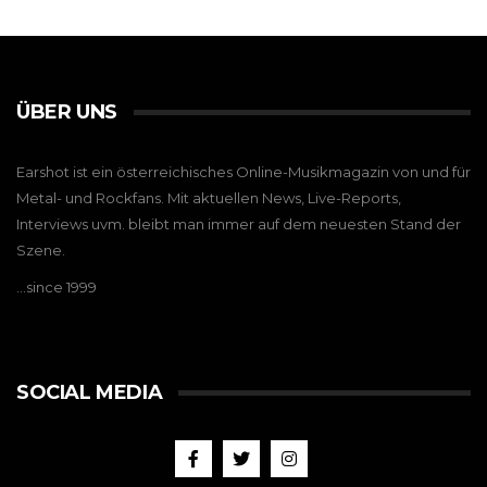
ÜBER UNS
Earshot ist ein österreichisches Online-Musikmagazin von und für
Metal- und Rockfans. Mit aktuellen News, Live-Reports,
Interviews uvm. bleibt man immer auf dem neuesten Stand der
Szene.
…since 1999
SOCIAL MEDIA