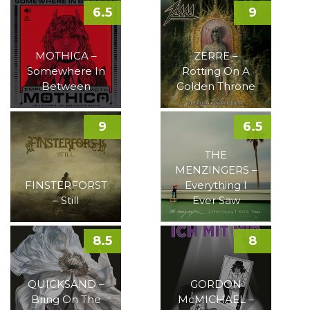
6.5
9
MOTHICA –
ZERRE –
Somewhere In
Rotting On A
Between
Golden Throne
9
6.5
THE
MENZINGERS –
FINSTERFORST
Everything I
– Still
Ever Saw
8.5
8
QUICKSAND –
GORDON
Bring On The
McMICHAEL –