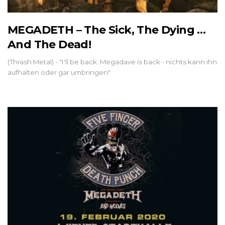
MEGADETH – The Sick, The Dying …
And The Dead!
(Thrash Metal) - "I'll be back: Megadave is back - nichts kann ihn
aufhalten oder gar umbringen"