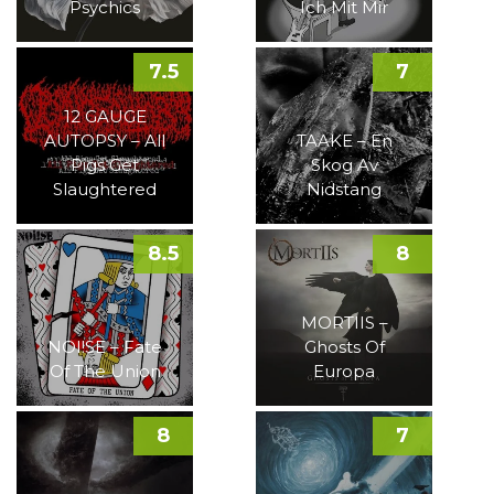
Psychics
Ich Mit Mir
7.5
7
12 GAUGE
AUTOPSY – All
TAAKE – En
Pigs Get
Skog Av
Slaughtered
Nidstang
8.5
8
MORTIIS –
NOI!SE – Fate
Ghosts Of
Of The Union
Europa
8
7