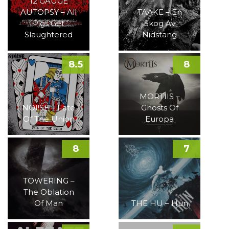
12 GAUGE
AUTOPSY – All
TAAKE – En
Pigs Get
Skog Av
Slaughtered
Nidstang
8.5
8
MORTIIS –
NOI!SE – Fate
Ghosts Of
Of The Union
Europa
8
7
TOWERING –
The Oblation
Of Man
THE HU – Hun