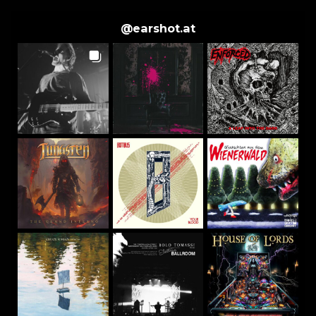
@
earshot.at