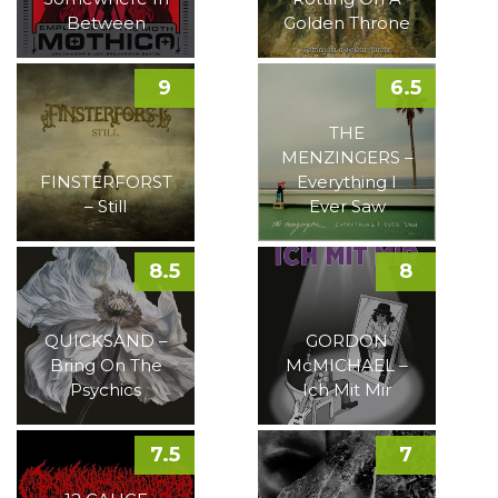
Between
Golden Throne
9
6.5
THE
MENZINGERS –
FINSTERFORST
Everything I
– Still
Ever Saw
8.5
8
QUICKSAND –
GORDON
Bring On The
McMICHAEL –
Psychics
Ich Mit Mir
7.5
7