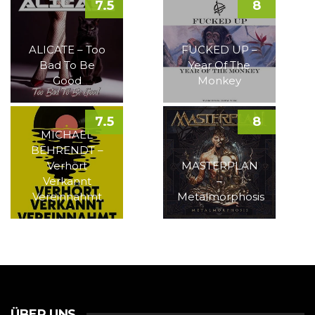
7.5
8
ALICATE – Too
FUCKED UP –
Bad To Be
Year Of The
Good
Monkey
7.5
8
MICHAEL
BEHRENDT –
Verhört
MASTERPLAN
Verkannt
–
Vereinnahmt
Metalmorphosis
ÜBER UNS