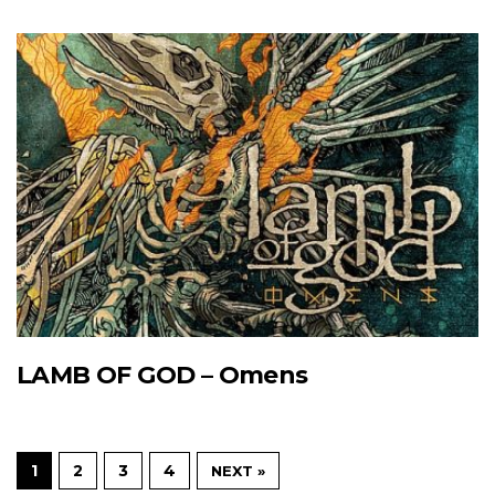
LAMB OF GOD – Omens
1
2
3
4
NEXT »