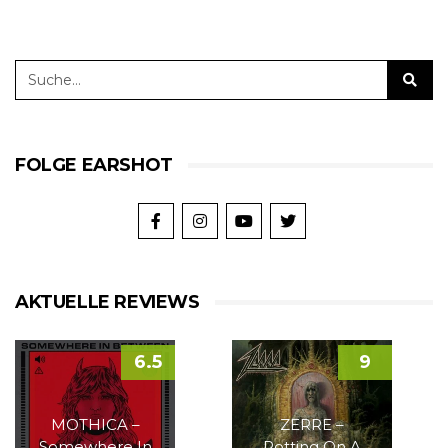
FOLGE EARSHOT
AKTUELLE REVIEWS
6.5
9
MOTHICA –
ZERRE –
Somewhere In
Rotting On A