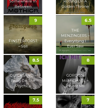
Somewhere In
Rotting On A
Between
Golden Throne
9
6.5
THE
MENZINGERS –
FINSTERFORST
Everything I
– Still
Ever Saw
8.5
8
QUICKSAND –
GORDON
Bring On The
McMICHAEL –
Psychics
Ich Mit Mir
7.5
7