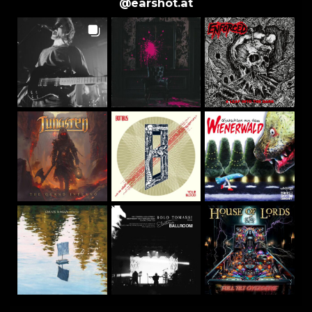
@
earshot.at