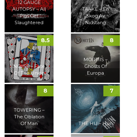
12 GAUGE
AUTOPSY – All
TAAKE – En
Pigs Get
Skog Av
Slaughtered
Nidstang
8.5
8
MORTIIS –
NOI!SE – Fate
Ghosts Of
Of The Union
Europa
8
7
TOWERING –
The Oblation
Of Man
THE HU – Hun