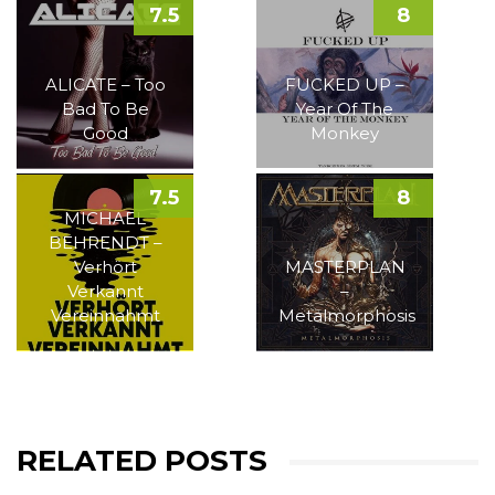
7.5
8
ALICATE – Too
FUCKED UP –
Bad To Be
Year Of The
Good
Monkey
7.5
8
MICHAEL
BEHRENDT –
Verhört
MASTERPLAN
Verkannt
–
Vereinnahmt
Metalmorphosis
RELATED POSTS