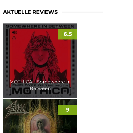
AKTUELLE REVIEWS
6.5
MOTHICA – Somewhere In
Between
9