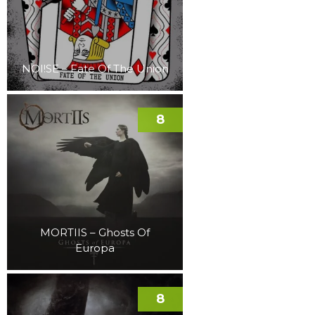
NOI!SE – Fate Of The Union
8
MORTIIS – Ghosts Of
Europa
8