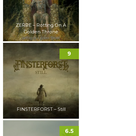
ZERRE – Rotting On A
Golden Throne
9
FINSTERFORST – Still
6.5