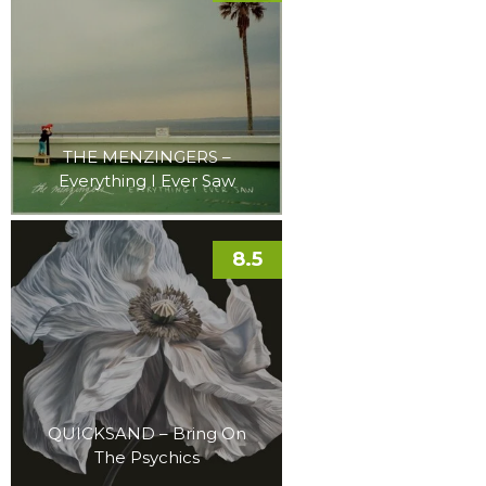
THE MENZINGERS –
Everything I Ever Saw
8.5
QUICKSAND – Bring On
The Psychics