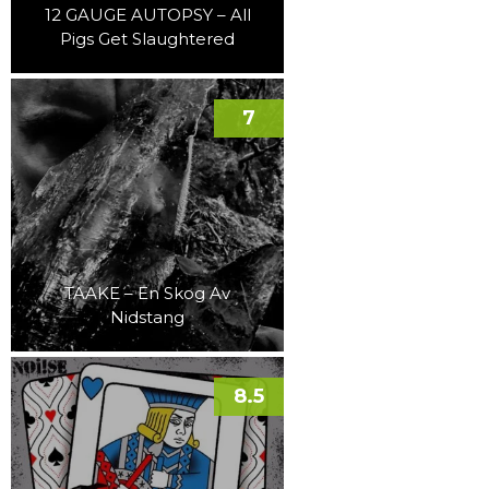
12 GAUGE AUTOPSY – All
Pigs Get Slaughtered
7
TAAKE – En Skog Av
Nidstang
8.5