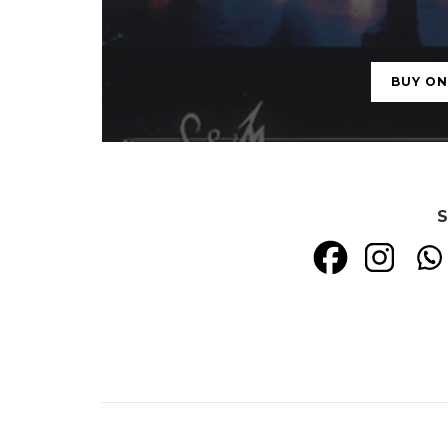
BUY O
S