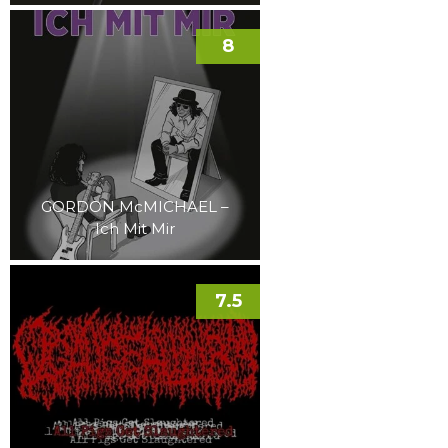
8
GORDON McMICHAEL –
Ich Mit Mir
7.5