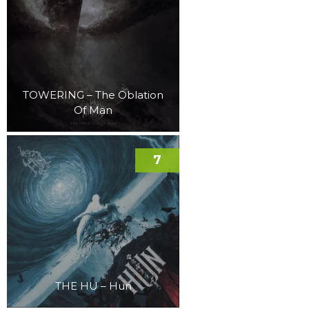
TOWERING – The Oblation
Of Man
7
THE HU – Hun