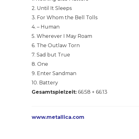
2. Until It Sleeps
3. For Whom the Bell Tolls
4. – Human
5. Wherever I May Roam
6. The Outlaw Torn
7. Sad but True
8. One
9. Enter Sandman
10. Battery
Gesamtspielzeit:
66:58 + 66:13
www.metallica.com