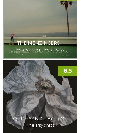
THE MENZINGERS –
Everything I Ever Saw
8.5
QUICKSAND – Bring On
The Psychics