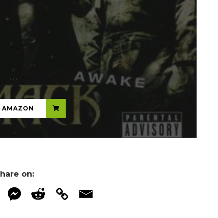
...
N AMAZON
hare on: