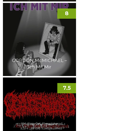
8
GORDON McMICHAEL –
Ich Mit Mir
7.5