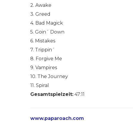
2. Awake
3. Greed
4. Bad Magick
5. Goin´ Down
6. Mistakes
7. Trippin´
8. Forgive Me
9. Vampires
10. The Journey
11. Spiral
Gesamtspielzeit:
47:11
www.paparoach.com