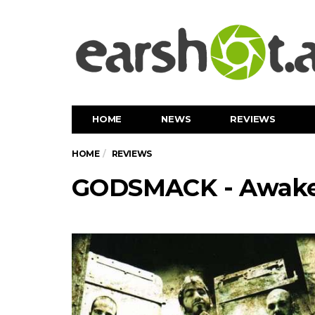
HOME
NEWS
REVIEWS
HOME
REVIEWS
GODSMACK - Awak