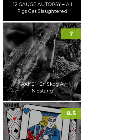
12 GAUGE AUTOPSY – All
Pigs Get Slaughtered
7
TAAKE – En Skog Av
Nidstang
8.5