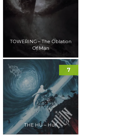
TOWERING – The Oblation
Of Man
7
THE HU – Hun