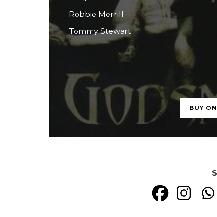
Robbie Merrill
Tommy Stewart
BUY O
S