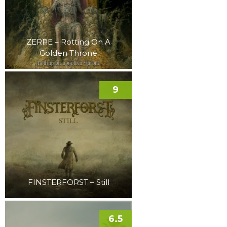
ZERRE – Rotting On A
Golden Throne
9
FINSTERFORST – Still
6.5