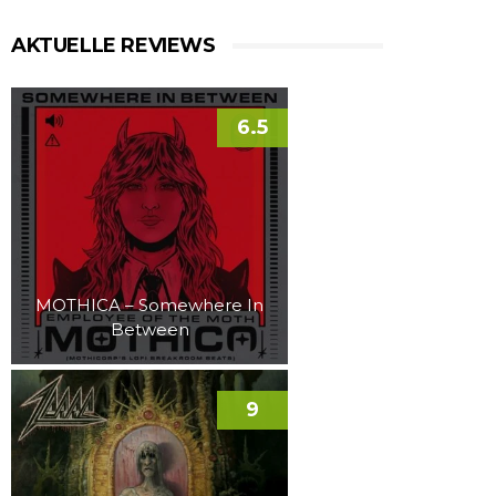
AKTUELLE REVIEWS
6.5
MOTHICA – Somewhere In
Between
9