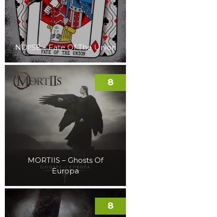
NOI!SE – Fate Of The Union
8
MORTIIS – Ghosts Of
Europa
8