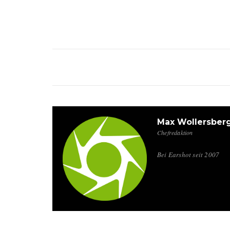
Max Wollersber
Chefredaktion
Bei Earshot seit 2007