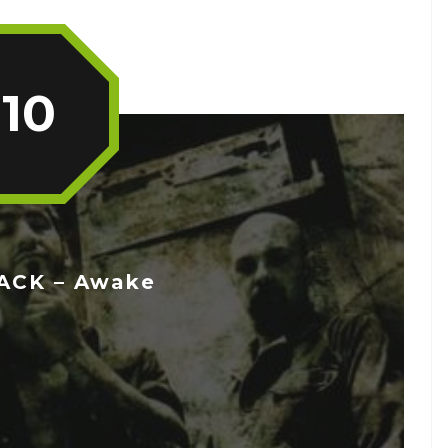
10
CK – Awake