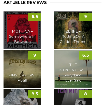
AKTUELLE REVIEWS
6.5
9
MOTHICA –
ZERRE –
Somewhere In
Rotting On A
Between
Golden Throne
9
6.5
THE
MENZINGERS –
FINSTERFORST
Everything I
– Still
Ever Saw
8.5
8