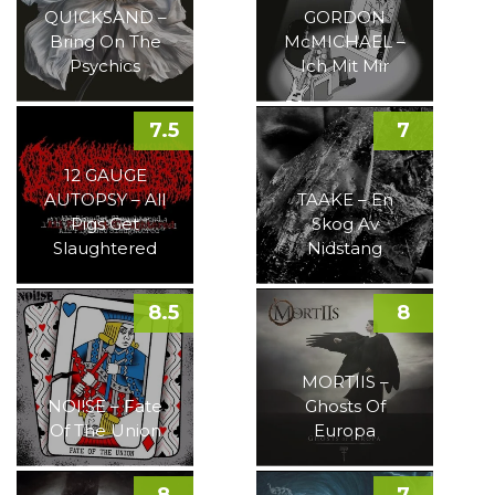
QUICKSAND –
GORDON
Bring On The
McMICHAEL –
Psychics
Ich Mit Mir
7.5
7
12 GAUGE
AUTOPSY – All
TAAKE – En
Pigs Get
Skog Av
Slaughtered
Nidstang
8.5
8
MORTIIS –
NOI!SE – Fate
Ghosts Of
Of The Union
Europa