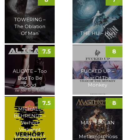
8
7
TOWERING –
The Oblation
Of Man
THE HU – Hun
7.5
8
ALICATE – Too
FUCKED UP –
Bad To Be
Year Of The
Good
Monkey
7.5
8
MICHAEL
BEHRENDT –
Verhört
MASTERPLAN
Verkannt
–
Vereinnahmt
Metalmorphosis