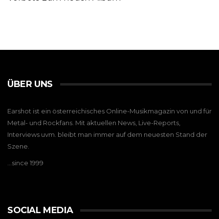
ÜBER UNS
Earshot ist ein österreichisches Online-Musikmagazin von und für
Metal- und Rockfans. Mit aktuellen News, Live-Reports,
Interviews uvm. bleibt man immer auf dem neuesten Stand der
Szene.
…since 1999
SOCIAL MEDIA