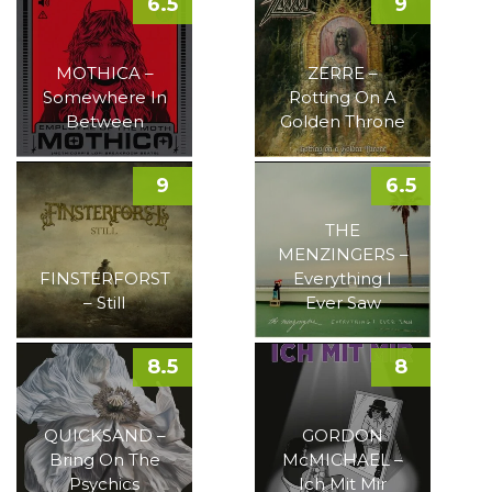
6.5
9
MOTHICA –
ZERRE –
Somewhere In
Rotting On A
Between
Golden Throne
9
6.5
THE
MENZINGERS –
FINSTERFORST
Everything I
– Still
Ever Saw
8.5
8
QUICKSAND –
GORDON
Bring On The
McMICHAEL –
Psychics
Ich Mit Mir