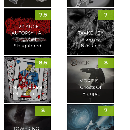
7.5
7
12 GAUGE
AUTOPSY – All
TAAKE – En
Pigs Get
Skog Av
Slaughtered
Nidstang
8.5
8
MORTIIS –
NOI!SE – Fate
Ghosts Of
Of The Union
Europa
8
7
TOWERING –