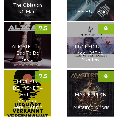
The Oblation
Of Man
THE HU – Hun
7.5
8
ALICATE – Too
FUCKED UP –
Bad To Be
Year Of The
Good
Monkey
7.5
8
MICHAEL
BEHRENDT –
Verhört
MASTERPLAN
Verkannt
–
Vereinnahmt
Metalmorphosis