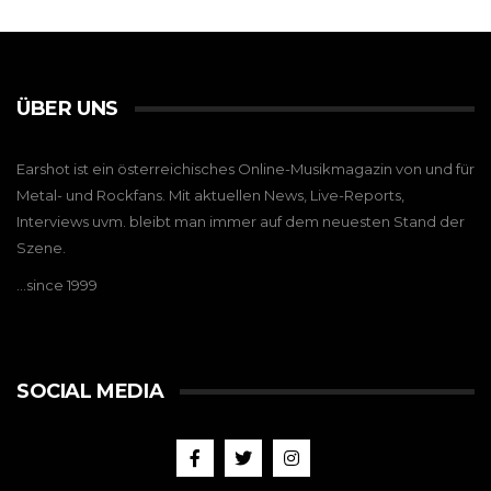
ÜBER UNS
Earshot ist ein österreichisches Online-Musikmagazin von und für
Metal- und Rockfans. Mit aktuellen News, Live-Reports,
Interviews uvm. bleibt man immer auf dem neuesten Stand der
Szene.
…since 1999
SOCIAL MEDIA