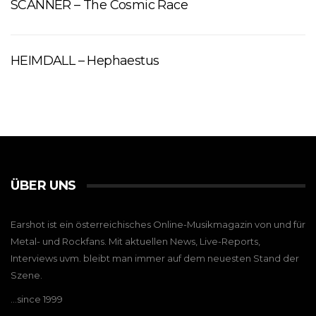
SCANNER – The Cosmic Race
HEIMDALL – Hephaestus
ÜBER UNS
Earshot ist ein österreichisches Online-Musikmagazin von und für
Metal- und Rockfans. Mit aktuellen News, Live-Reports,
Interviews uvm. bleibt man immer auf dem neuesten Stand der
Szene.
…since 1999