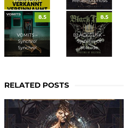
Vereinnahmt
Metalmorphosis
8.5
8.5
VOMITS –
BLACK TUSK –
Synchro!
Systems Of
Synchro!
Solitude
RELATED POSTS