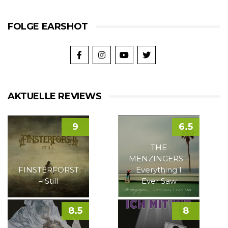
FOLGE EARSHOT
AKTUELLE REVIEWS
9
6.5
THE
MENZINGERS –
FINSTERFORST
Everything I
– Still
Ever Saw
8.5
8