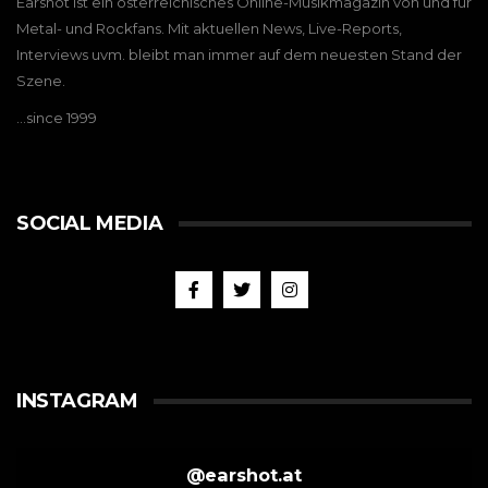
Earshot ist ein österreichisches Online-Musikmagazin von und für
Metal- und Rockfans. Mit aktuellen News, Live-Reports,
Interviews uvm. bleibt man immer auf dem neuesten Stand der
Szene.
…since 1999
SOCIAL MEDIA
INSTAGRAM
@
earshot.at