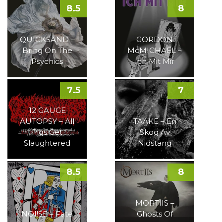
8.5
8
QUICKSAND –
GORDON
Bring On The
McMICHAEL –
Psychics
Ich Mit Mir
7.5
7
12 GAUGE
AUTOPSY – All
TAAKE – En
Pigs Get
Skog Av
Slaughtered
Nidstang
8.5
8
MORTIIS –
NOI!SE – Fate
Ghosts Of