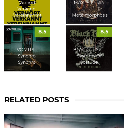
Verhört
MASTERPLAN
Verkannt
–
Vereinnahmt
Metalmorphosis
8.5
8.5
VOMITS –
BLACK TUSK –
Synchro!
Systems Of
Synchro!
Solitude
RELATED POSTS