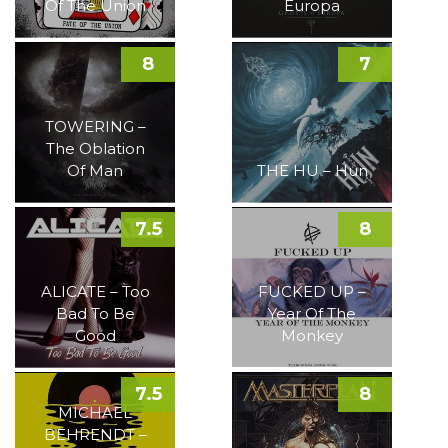
Of The Union
Europa
8
7
TOWERING –
The Oblation
Of Man
THE HU – Hun
7.5
8
ALICATE – Too
FUCKED UP –
Bad To Be
Year Of The
Good
Monkey
7.5
8
MICHAEL
BEHRENDT –