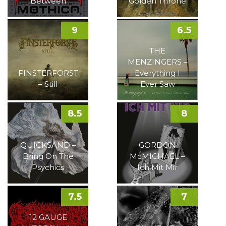
Between
Golden Throne
9
6.5
THE
MENZINGERS –
FINSTERFORST
Everything I
– Still
Ever Saw
8.5
8
QUICKSAND –
GORDON
Bring On The
McMICHAEL –
Psychics
Ich Mit Mir
7.5
7
12 GAUGE