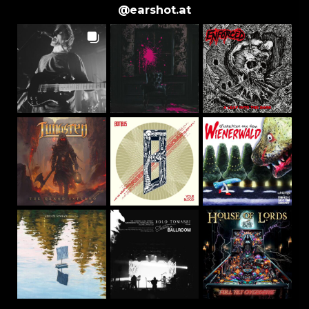
@
earshot.at