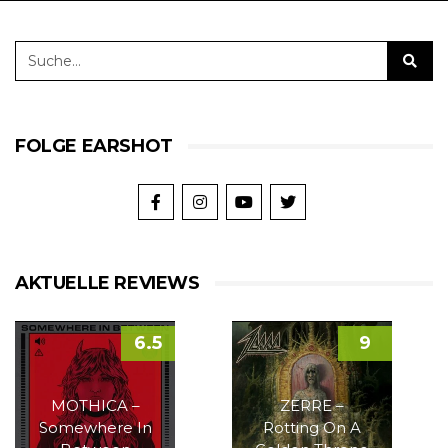
FOLGE EARSHOT
AKTUELLE REVIEWS
6.5
9
MOTHICA –
ZERRE –
Somewhere In
Rotting On A