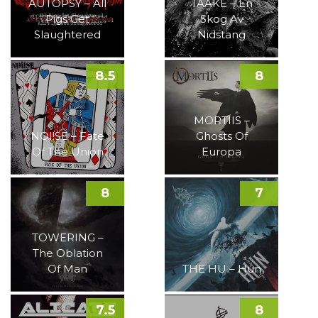
AUTOPSY – All
TAAKE – En
Pigs Get
Skog Av
Slaughtered
Nidstang
8.5
8
MORTIIS –
NOI!SE – Fate
Ghosts Of
Of The Union
Europa
8
7
TOWERING –
The Oblation
Of Man
THE HU – Hun
7.5
8