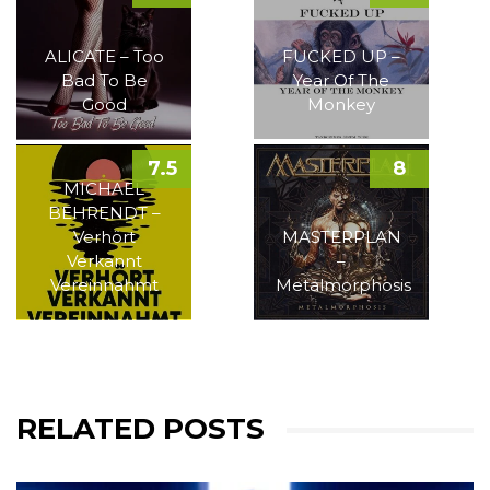
ALICATE – Too
FUCKED UP –
Bad To Be
Year Of The
Good
Monkey
7.5
8
MICHAEL
BEHRENDT –
Verhört
MASTERPLAN
Verkannt
–
Vereinnahmt
Metalmorphosis
RELATED POSTS