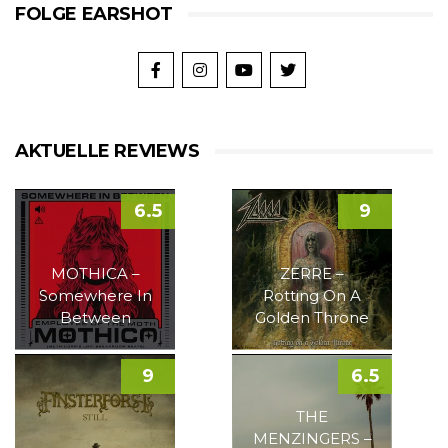
FOLGE EARSHOT
AKTUELLE REVIEWS
6.5
9
MOTHICA –
ZERRE –
Somewhere In
Rotting On A
Between
Golden Throne
9
6.5
THE
MENZINGERS –