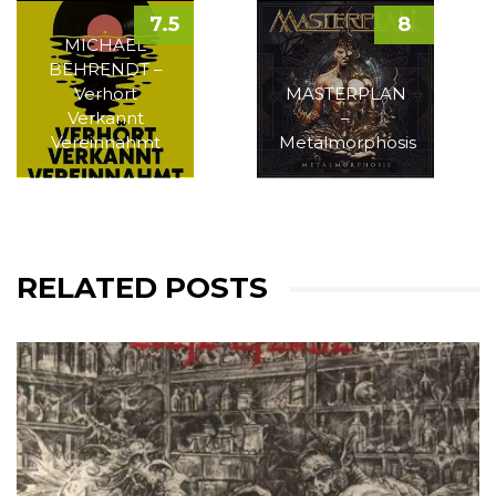
7.5
8
MICHAEL
BEHRENDT –
Verhört
MASTERPLAN
Verkannt
–
Vereinnahmt
Metalmorphosis
RELATED POSTS