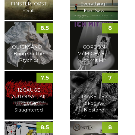
FINSTERFORST
Everything I
– Still
Ever Saw
8.5
8
QUICKSAND –
GORDON
Bring On The
McMICHAEL –
Psychics
Ich Mit Mir
7.5
7
12 GAUGE
AUTOPSY – All
TAAKE – En
Pigs Get
Skog Av
Slaughtered
Nidstang
8.5
8