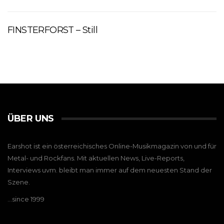
FINSTERFORST – Still
ÜBER UNS
Earshot ist ein österreichisches Online-Musikmagazin von und für
Metal- und Rockfans. Mit aktuellen News, Live-Reports,
Interviews uvm. bleibt man immer auf dem neuesten Stand der
Szene.
…since 1999