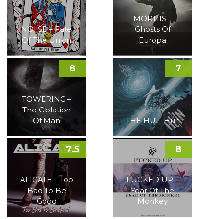
MORTIIS –
NOI!SE – Fate
Ghosts Of
Of The Union
Europa
8
7
TOWERING –
The Oblation
Of Man
THE HU – Hun
7.5
8
ALICATE – Too
FUCKED UP –
Bad To Be
Year Of The
Good
Monkey