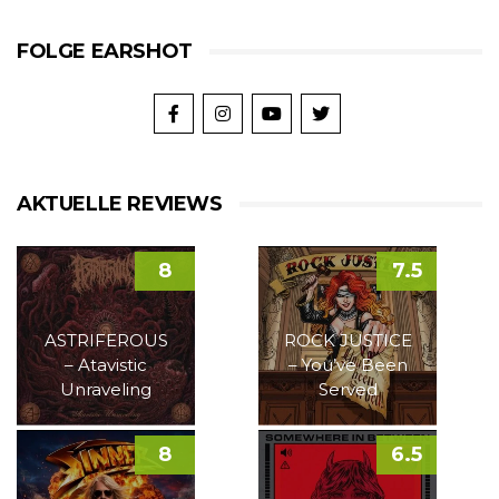
FOLGE EARSHOT
AKTUELLE REVIEWS
8
7.5
ASTRIFEROUS
ROCK JUSTICE
– Atavistic
– You’ve Been
Unraveling
Served
8
6.5