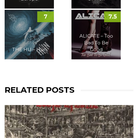
7
7.5
ALICATE – Too
Bad To Be
THE HU – Hun
Good
RELATED POSTS