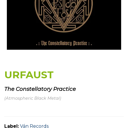
URFAUST
The Constellatory Practice
(Atmospheric Black Metal)
Label:
Ván Records