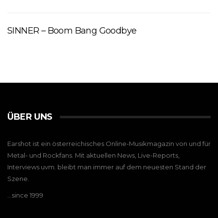
SINNER – Boom Bang Goodbye
ÜBER UNS
Earshot ist ein österreichisches Online-Musikmagazin von und für
Metal- und Rockfans. Mit aktuellen News, Live-Reports,
Interviews uvm. bleibt man immer auf dem neuesten Stand der
Szene.
…since 1999