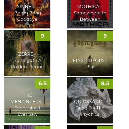
SINNER –
MOTHICA –
Boom Bang
Somewhere In
Goodbye
Between
9
9
ZERRE –
Rotting On A
FINSTERFORST
Golden Throne
– Still
6.5
8.5
THE
MENZINGERS –
QUICKSAND –
Everything I
Bring On The
Ever Saw
Psychics