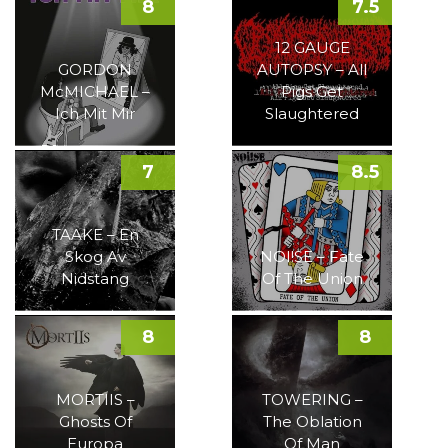
8
7.5
12 GAUGE
GORDON
AUTOPSY – All
McMICHAEL –
Pigs Get
Ich Mit Mir
Slaughtered
7
8.5
TAAKE – En
Skog Av
NOI!SE – Fate
Nidstang
Of The Union
8
8
MORTIIS –
TOWERING –
Ghosts Of
The Oblation
Europa
Of Man