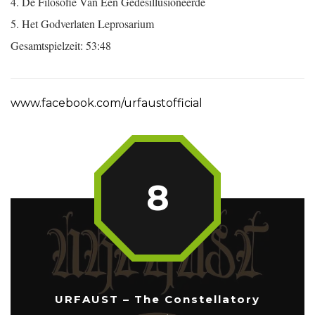
4. De Filosofie Van Een Gedesillusioneerde
5. Het Godverlaten Leprosarium
Gesamtspielzeit: 53:48
www.facebook.com/urfaustofficial
8
URFAUST – The Constellatory