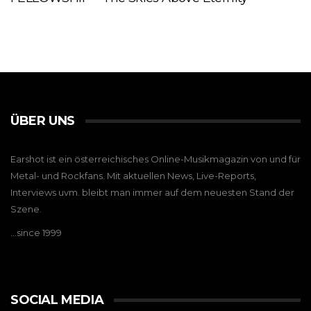
ÜBER UNS
Earshot ist ein österreichisches Online-Musikmagazin von und für
Metal- und Rockfans. Mit aktuellen News, Live-Reports,
Interviews uvm. bleibt man immer auf dem neuesten Stand der
Szene.
…since 1999
SOCIAL MEDIA