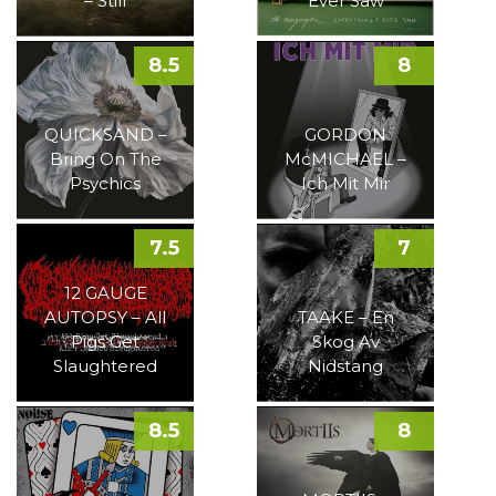
– Still
Ever Saw
8.5
8
QUICKSAND –
GORDON
Bring On The
McMICHAEL –
Psychics
Ich Mit Mir
7.5
7
12 GAUGE
AUTOPSY – All
TAAKE – En
Pigs Get
Skog Av
Slaughtered
Nidstang
8.5
8