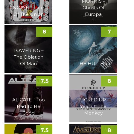
MORTIIS –
NOI!SE – Fate
Ghosts Of
Of The Union
Europa
8
7
TOWERING –
The Oblation
Of Man
THE HU – Hun
7.5
8
ALICATE – Too
FUCKED UP –
Bad To Be
Year Of The
Good
Monkey
7.5
8