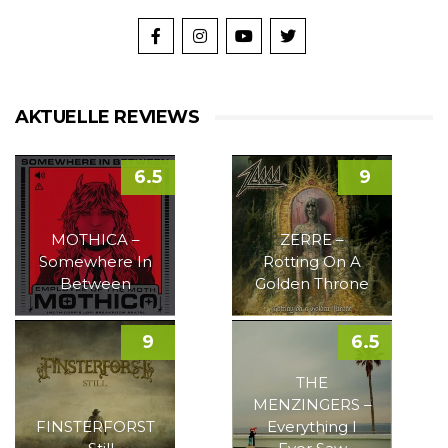
AKTUELLE REVIEWS
6.5
9
MOTHICA –
ZERRE –
Somewhere In
Rotting On A
Between
Golden Throne
9
6.5
THE
MENZINGERS –
FINSTERFORST
Everything I