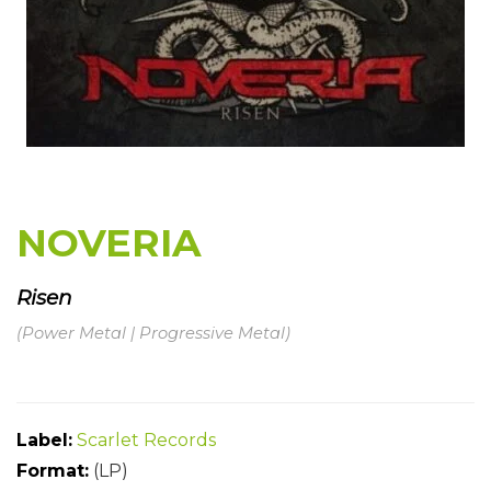
NOVERIA
Risen
(Power Metal | Progressive Metal)
Label:
Scarlet Records
Format:
(LP)