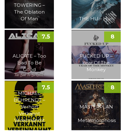
TOWERING –
The Oblation
Of Man
THE HU – Hun
7.5
8
ALICATE – Too
FUCKED UP –
Bad To Be
Year Of The
Good
Monkey
7.5
8
MICHAEL
BEHRENDT –
Verhört
MASTERPLAN
Verkannt
–
Vereinnahmt
Metalmorphosis