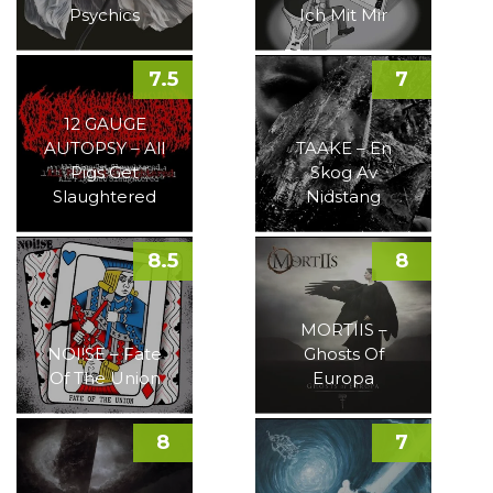
Psychics
Ich Mit Mir
7.5
7
12 GAUGE
AUTOPSY – All
TAAKE – En
Pigs Get
Skog Av
Slaughtered
Nidstang
8.5
8
MORTIIS –
NOI!SE – Fate
Ghosts Of
Of The Union
Europa
8
7