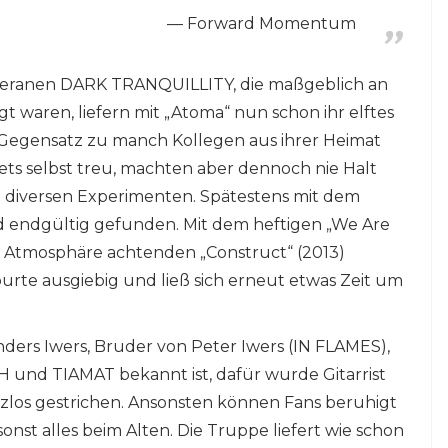
Forward Momentum
teranen DARK TRANQUILLITY, die maßgeblich an
 waren, liefern mit „Atoma“ nun schon ihr elftes
m Gegensatz zu manch Kollegen aus ihrer Heimat
ets selbst treu, machten aber dennoch nie Halt
 diversen Experimenten. Spätestens mit dem
nd endgültig gefunden. Mit dem heftigen „We Are
 Atmosphäre achtenden „Construct“ (2013)
urte ausgiebig und ließ sich erneut etwas Zeit um
Anders Iwers, Bruder von Peter Iwers (IN FLAMES),
 und TIAMAT bekannt ist, dafür wurde Gitarrist
zlos gestrichen. Ansonsten können Fans beruhigt
nst alles beim Alten. Die Truppe liefert wie schon