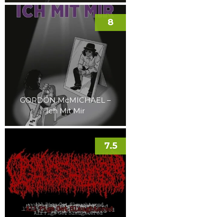
8
GORDON McMICHAEL –
Ich Mit Mir
7.5