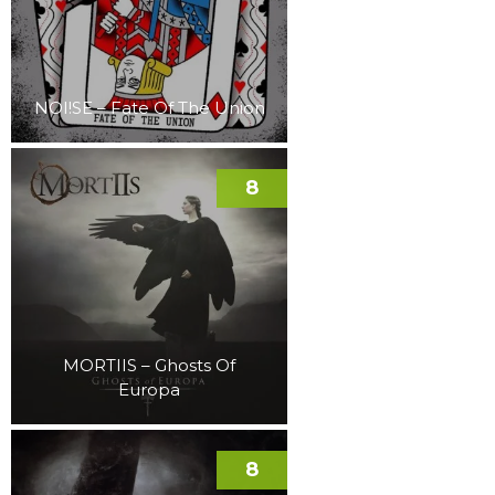
NOI!SE – Fate Of The Union
8
MORTIIS – Ghosts Of
Europa
8