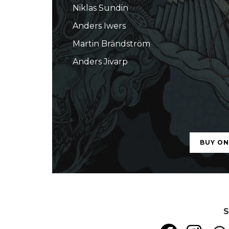
Niklas Sundin
Anders Iwers
Martin Brändström
Anders Jivarp
BUY O
S