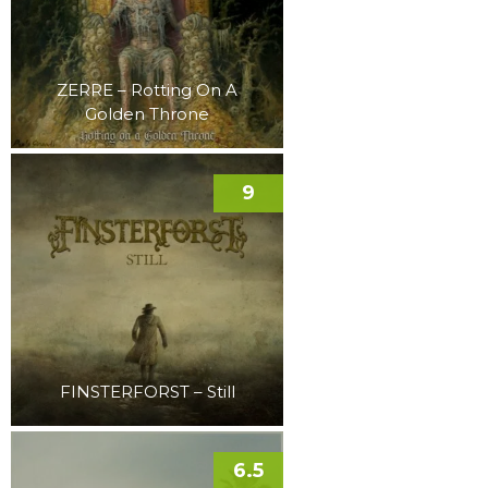
ZERRE – Rotting On A
Golden Throne
9
FINSTERFORST – Still
6.5