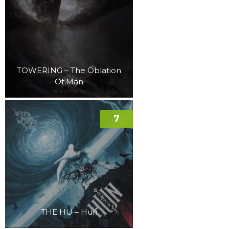
TOWERING – The Oblation
Of Man
7
THE HU – Hun