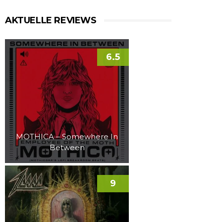
AKTUELLE REVIEWS
6.5
MOTHICA – Somewhere In
Between
9