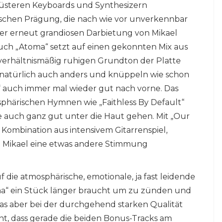
üsteren Keyboards und Synthesizern
chen Prägung, die nach wie vor unverkennbar
 der erneut grandiosen Darbietung von Mikael
uch „Atoma“ setzt auf einen gekonnten Mix aus
verhältnismäßig ruhigen Grundton der Platte
 natürlich auch anders und knüppeln wie schon
s“ auch immer mal wieder gut nach vorne. Das
phärischen Hymnen wie „Faithless By Default“
 auch ganz gut unter die Haut gehen. Mit „Our
 Kombination aus intensivem Gitarrenspiel,
n Mikael eine etwas andere Stimmung
die atmosphärische, emotionale, ja fast leidende
toma“ ein Stück länger braucht um zu zünden und
was aber bei der durchgehend starken Qualität
sant, dass gerade die beiden Bonus-Tracks am