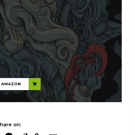
...
N AMAZON
hare on: