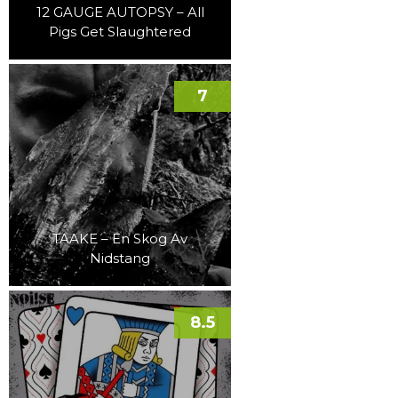
12 GAUGE AUTOPSY – All
Pigs Get Slaughtered
7
TAAKE – En Skog Av
Nidstang
8.5