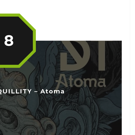
8
UILLITY – Atoma