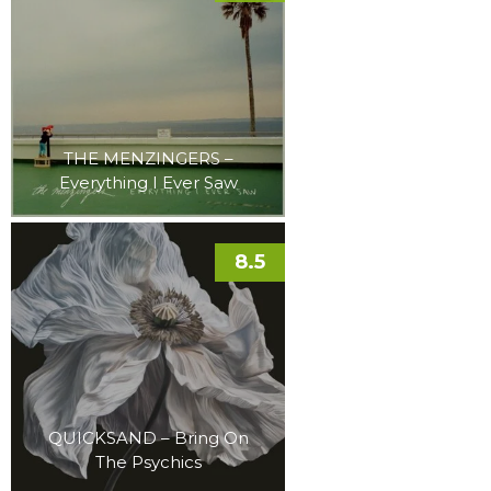
THE MENZINGERS –
Everything I Ever Saw
8.5
QUICKSAND – Bring On
The Psychics