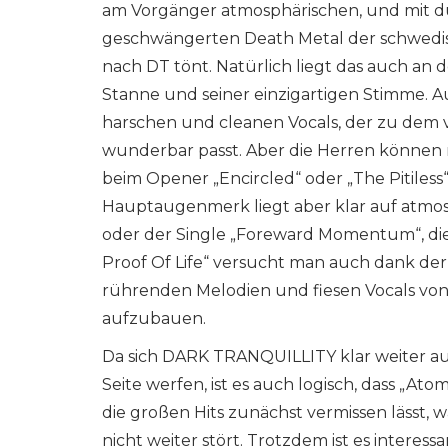
am Vorgänger atmosphärischen, und mit d
geschwängerten Death Metal der schwedis
nach DT tönt. Natürlich liegt das auch an
Stanne und seiner einzigartigen Stimme. A
harschen und cleanen Vocals, der zu dem 
wunderbar passt. Aber die Herren können
beim Opener „Encircled“ oder „The Pitiles
Hauptaugenmerk liegt aber klar auf atmos
oder der Single „Foreward Momentum“, die
Proof Of Life“ versucht man auch dank der
rührenden Melodien und fiesen Vocals vo
aufzubauen.
Da sich DARK TRANQUILLITY klar weiter auf 
Seite werfen, ist es auch logisch, dass „A
die großen Hits zunächst vermissen lässt, 
nicht weiter stört. Trotzdem ist es interes