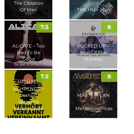
The Oblation
Of Man
THE HU – Hun
7.5
8
ALICATE – Too
FUCKED UP –
Bad To Be
Year Of The
Good
Monkey
7.5
8
MICHAEL
BEHRENDT –
Verhört
MASTERPLAN
Verkannt
–
Vereinnahmt
Metalmorphosis