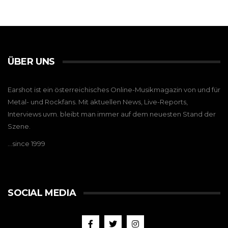
ÜBER UNS
Earshot ist ein österreichisches Online-Musikmagazin von und für
Metal- und Rockfans. Mit aktuellen News, Live-Reports,
Interviews uvm. bleibt man immer auf dem neuesten Stand der
Szene.
…since 1999
SOCIAL MEDIA