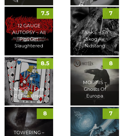
7.5
7
12 GAUGE
AUTOPSY – All
TAAKE – En
Pigs Get
Skog Av
Slaughtered
Nidstang
8.5
8
MORTIIS –
NOI!SE – Fate
Ghosts Of
Of The Union
Europa
8
7
TOWERING –