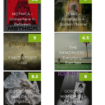
MOTHICA –
ZERRE –
Somewhere In
Rotting On A
Between
Golden Throne
9
6.5
THE
MENZINGERS –
FINSTERFORST
Everything I
– Still
Ever Saw
8.5
8
QUICKSAND –
GORDON
Bring On The
McMICHAEL –
Psychics
Ich Mit Mir