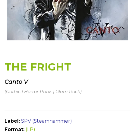
THE FRIGHT
Canto V
(Gothic | Horror Punk | Glam Rock)
Label:
SPV (Steamhammer)
Format:
(LP)