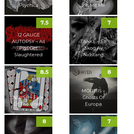
Psychics
Ich Mit Mir
7.5
7
12 GAUGE
AUTOPSY – All
TAAKE – En
Pigs Get
Skog Av
Slaughtered
Nidstang
8.5
8
MORTIIS –
NOI!SE – Fate
Ghosts Of
Of The Union
Europa
8
7