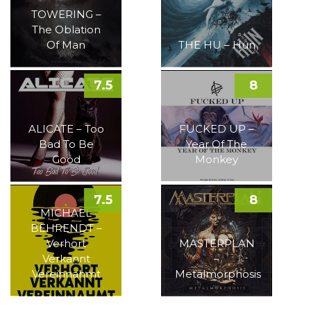
TOWERING –
The Oblation
Of Man
THE HU – Hun
7.5
8
ALICATE – Too
FUCKED UP –
Bad To Be
Year Of The
Good
Monkey
7.5
8
MICHAEL
BEHRENDT –
Verhört
MASTERPLAN
Verkannt
–
Vereinnahmt
Metalmorphosis