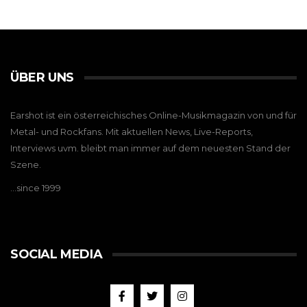
ÜBER UNS
Earshot ist ein österreichisches Online-Musikmagazin von und für
Metal- und Rockfans. Mit aktuellen News, Live-Reports,
Interviews uvm. bleibt man immer auf dem neuesten Stand der
Szene.
…since 1999
SOCIAL MEDIA