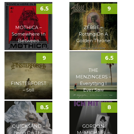
6.5
9
MOTHICA –
ZERRE –
Somewhere In
Rotting On A
Between
Golden Throne
9
6.5
THE
MENZINGERS –
FINSTERFORST
Everything I
– Still
Ever Saw
8.5
8
QUICKSAND –
GORDON
Bring On The
McMICHAEL –