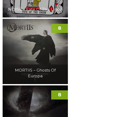
NOI!SE – Fate Of The Union
8
MORTIIS – Ghosts Of
Europa
8