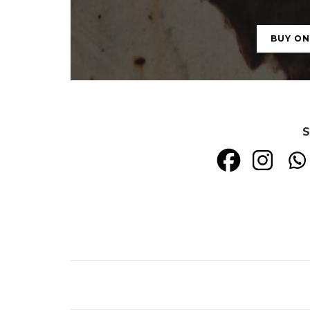
BUY O
S