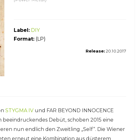
Label:
DIY
F
ormat:
(LP)
Release:
20.10.2017
on
STYGMA IV
und FAR BEYOND INNOCENCE
 ein beeindruckendes Debüt, schoben 2015 eine
ren nun endlich den Zweitling „Self“. Die Wiener
bieten erneut eine Kombination aus düsterem