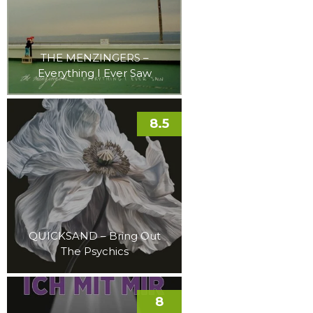
THE MENZINGERS –
Everything I Ever Saw
8.5
QUICKSAND – Bring Out
The Psychics
8