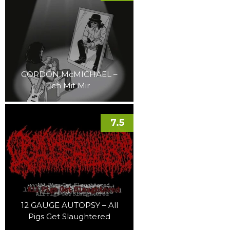
GORDON McMICHAEL –
Ich Mit Mir
7.5
12 GAUGE AUTOPSY – All
Pigs Get Slaughtered