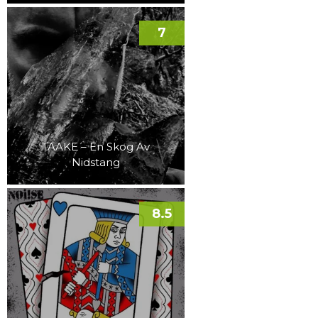
7
TAAKE – En Skog Av
Nidstang
8.5