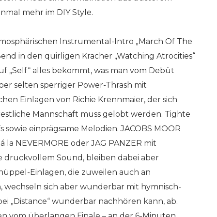
inmal mehr im DIY Style.
osphärischen Instrumental-Intro „March Of The
ßend in den quirligen Kracher „Watching Atrocities“
uf „Self“ alles bekommt, was man vom Debüt
aber selten sperriger Power-Thrash mit
chen Einlagen von Richie Krennmaier, der sich
restliche Mannschaft muss gelobt werden. Tighte
ffs sowie einprägsame Melodien. JACOBS MOOR
l á la NEVERMORE oder JAG PANZER mit
 druckvollem Sound, bleiben dabei aber
nüppel-Einlagen, die zuweilen auch an
, wechseln sich aber wunderbar mit hymnisch-
 bei „Distance“ wunderbar nachhören kann, ab.
hen vom überlangen Finale – an der 6-Minuten