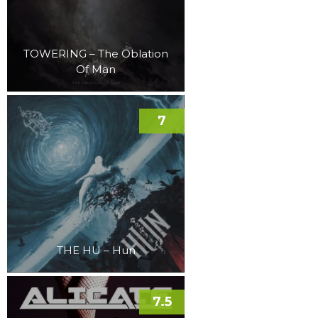
TOWERING – The Oblation
Of Man
7
THE HU – Hun
7.5