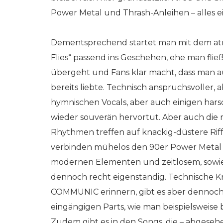
Power Metal und Thrash-Anleihen – alles e
Dementsprechend startet man mit dem atm
Flies“ passend ins Geschehen, ehe man flie
übergeht und Fans klar macht, dass man a
bereits liebte. Technisch anspruchsvoller, 
hymnischen Vocals, aber auch einigen hars
wieder souverän hervortut. Aber auch die 
Rhythmen treffen auf knackig-düstere Ri
verbinden mühelos den 90er Power Meta
modernen Elementen und zeitlosem, sowie
dennoch recht eigenständig. Technische K
COMMUNIC erinnern, gibt es aber dennoch
eingängigen Parts, wie man beispielsweise
Zudem gibt es in den Songs, die – abgese