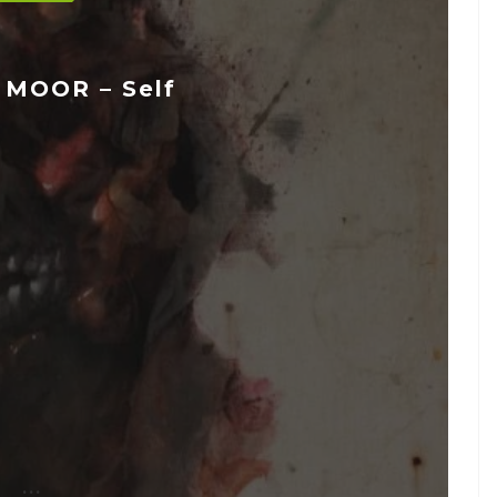
 MOOR – Self
...