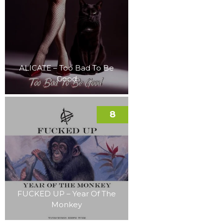
ALICATE – Too Bad To Be
Good
8
FUCKED UP – Year Of The
Monkey