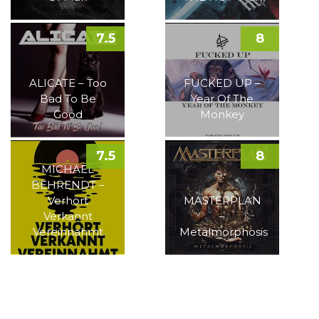
7.5
8
ALICATE – Too
FUCKED UP –
Bad To Be
Year Of The
Good
Monkey
7.5
8
MICHAEL
BEHRENDT –
Verhört
MASTERPLAN
Verkannt
–
Vereinnahmt
Metalmorphosis