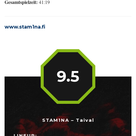
Gesamtspielzeit:
41:19
www.stam1na.fi
9.5
STAM1NA – Taival
LINEUP: