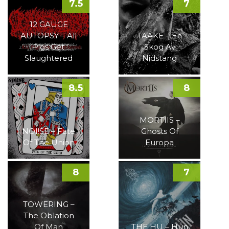
7.5
7
12 GAUGE
AUTOPSY – All
TAAKE – En
Pigs Get
Skog Av
Slaughtered
Nidstang
8.5
8
MORTIIS –
NOI!SE – Fate
Ghosts Of
Of The Union
Europa
8
7
TOWERING –
The Oblation
Of Man
THE HU – Hun