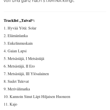
voll und ganz nach STAM1NA klingt.
Tracklist „Taival“:
1. Hyvää Yötä: Solar
2. Elämänlanka
3. Enkelinmuskain
4. Gaian Lapsi
5. Metsästäjä, I Metsästäjä
6. Metsästäjä, II Ero
7. Metsästäjä, III Ylösalainen
8. Sudet Tulevat
9. Merivälimatka
10. Kannoin Sinut Läpi Hiljaisen Huoneen
11. Kajo