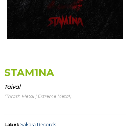
STAM1NA
Taival
(Thrash Metal | Extreme Metal)
Label:
Sakara Records