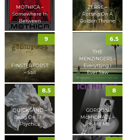
MOTHICA –
ZERRE –
Somewhere In
Rotting On A
Between
Golden Throne
9
6.5
THE
MENZINGERS –
FINSTERFORST
Everything I
– Still
Ever Saw
8.5
8
QUICKSAND –
GORDON
Bring On The
McMICHAEL –
Psychics
Ich Mit Mir